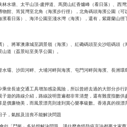
扶林水塘、太平山頂-盧押道、馬寶山紅香爐峰（看日落）、西灣
博物館、筲箕灣至北角（海濱步行徑），北角碼頭海濱公園（可
海濱看日落）、海洋公園至淺水灣（海濱），還有，紫蘿蘭山徑
濱）、將軍澳康城至調景嶺（海濱）、紅磡碼頭至尖沙咀碼頭（
景山道（荔景站至美孚公園）。
督水壩、沙田河畔、大埔河畔與海濱、屯門河畔與海濱、長洲環
少乘坐長途交通工具增加感染風險，所以曾經去過的大部分步行
親子遊的路線介紹，路線說明普遍都非常清楚，還有難度指數供
算是價廉物美，而風景漂亮則達到賞心樂事級數。香港真的很漂
日子，氣餒及沮喪不能解決問題
，社會似「鬥氣」多於想解決問題。講什麼奇怪防疫言論都要大家