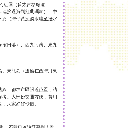
河紅屋（舊太古糖廠遺
以連接過海到紅磡碼頭）、中
下路（灣仔黃泥湧水塘至淺水
海濱日落）、西九海濱、東九
島、東龍島（渡輪在西灣河東
路線，都在市區附近位置，請
參考。大部份交通方便，費用
亮，大家好好珍惜。
尊重，不戴口罩說話要別人看