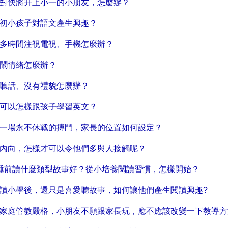
面對快將升上小一的小朋友，怎麼辦？
讓初小孩子對語文產生興趣？
太多時間注視電視、手機怎麼辦？
友鬧情緒怎麼辦？
不聽話、沒有禮貌怎麼辦？
居可以怎樣跟孩子學習英文？
是一場永不休戰的搏鬥，家長的位置如何設定？
友內向，怎樣才可以令他們多與人接觸呢？
y 睡前讀什麼類型故事好？從小培養閱讀習慣，怎樣開始？
友讀小學後，還只是喜愛聽故事，如何讓他們產生閱讀興趣?
時家庭管教嚴格，小朋友不願跟家長玩，應不應該改變一下教導方