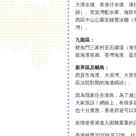
大潭水塘、香港仔水塘、薄
跡）、筲箕灣配水庫、海防
西區中山公園至鐘聲泳棚（
灣）。
九龍區：
鯉魚門三家村至石鑛場（海
龍海濱長廊、荃灣海濱、荔
新界區及離島：
西貢市海濱、大浪灣、大美
區法院對開的海邊碼頭）。
因為我家住在港島，為了減
大家原諒！網絡上，有很多
也十分實惠，香港郊遊可以
疫情使香港進入困難重重的
香港經歷2020年至22年