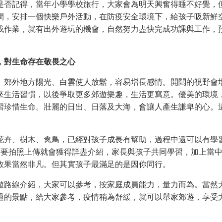
是否記得，當年小學學校旅行，大家會為明天興奮得睡不好覺，
間，安排一個快樂戶外活動，在防疫安全環境下，給孩子吸新鮮
成作業，就有出外遊玩的機會，自然努力盡快完成功課與工作，
，對生命存在敬畏之心
。郊外地方陽光、白雲使人放鬆，容易增長感情。開闊的視野會
來生活習慣，以後爭取更多郊遊樂趣，生活更寫意。優美的環境
習珍惜生命。壯麗的日出、日落及大海，會讓人產生謙卑的心。
花卉、樹木、禽鳥，已經對孩子成長有幫助，過程中還可以有學
，只要拍照上傳就會獲得詳盡介紹，家長與孩子共同學習，加上當
效果當然非凡。但其實孩子最滿足的是因你同行。
遊路線介紹，大家可以參考，按家庭成員能力，量力而為。當然
過的景點，給大家參考，疫情稍為舒緩，就可以舉家郊遊，享受