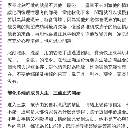
家長此刻可做的就是不與他「硬碰」，盡量不去刺激他的情
讓他回復理性思考的部份，當他軟化下來，問題就可以慢慢
要以為與他硬來，就會得勝，因為當他知道你會硬來的時候
他長期的期望成功與最終失落，慢慢會堆積成孩子的負面情
他要的東西，再用他喜愛注意事物來引導他改變方向。家長
有充分心理準備，也可減少問題。
此刻吃飯、洗澡，用的管教手法通通如此。寶寶快上來與玩
涼」、「食飯」的指令。在他正滿足於玩耍與生活之間融合
個快感與規矩並存，讓他錯覺以為吃飯、洗澡讓他充滿快樂
在。不要他觸碰及接觸的東西，像刀具、利器、藥物，家長
沒有。
變化多端的成長人生，三歲正式開始
進入三歲，孩子由於自我意識的鞏固，情緒上變得很穩定，
不錯，這就是大部份家長為什麼會覺得，孩子這個年齡適合
不明白事情又不斷增加，情緒因此受到波動。他不是有心與
界的意見，都認為 K1 老師，應該是教學經驗最豐富的老