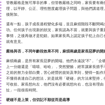
管教嚴格是無可厚非的事，但管教嚴格之同時，家長要有兩
理，以平靜、公正、理性態度處理孩子問題，與他們講道理
後附加。
還有一點，孩子成長過程變化多端，並且麻煩階段不斷間竭
功。任何孩子出現新的狀況，家長認為不當，就要與孩子重
事情，之後再做才是犯錯。如果家長馬上認定孩子犯上自己
就有意見。
嚴格與否，不同年齡段效果不同，麻煩兩歲是家長惡夢的開
麻煩兩歲，是所有家長惡夢的開端。他們永遠說“不”，「企
上一分鐘還是「嘻嘻、哈哈」，突然變臉，經常讓家長措手
之前的努力全部白費，苦心經營的規矩及準則，變得一點作
不懂得表達自己的想法，於是就用「硬碰」的方法來堅持，
可收拾。家長想向左，他們沒有必要就想向右，也沒有理由
扯」一段很長時間。
硬碰不是上策，但切記不順從而是疏導