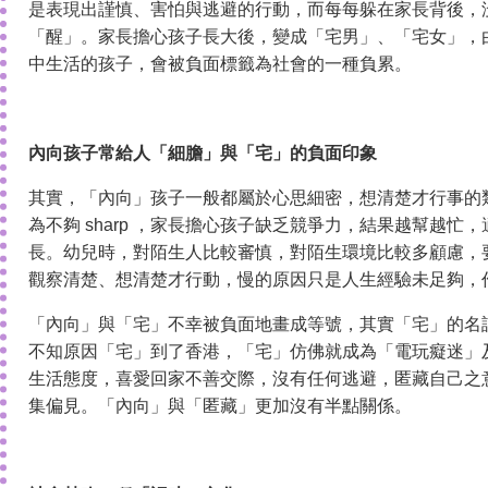
是表現出謹慎、害怕與逃避的行動，而每每躲在家長背後，
「醒」。家長擔心孩子長大後，變成「宅男」、「宅女」，
中生活的孩子，會被負面標籤為社會的一種負累。
內向孩子常給人「細膽」與「宅」的負面印象
其實，「內向」孩子一般都屬於心思細密，想清楚才行事的
為不夠 sharp ，家長擔心孩子缺乏競爭力，結果越幫越
長。幼兒時，對陌生人比較審慎，對陌生環境比較多顧慮，
觀察清楚、想清楚才行動，慢的原因只是人生經驗未足夠，
「內向」與「宅」不幸被負面地畫成等號，其實「宅」的名
不知原因「宅」到了香港，「宅」仿佛就成為「電玩癡迷」
生活態度，喜愛回家不善交際，沒有任何逃避，匿藏自己之
集偏見。「內向」與「匿藏」更加沒有半點關係。