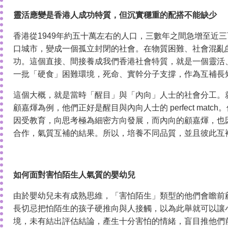
靈活應變是香港人成功特質，但沉實穩重的配搭不能缺少
香港從1949年約五十萬左右的人口，三數年之間急增至近
口城市，變成一個孤立封閉的社會。在物質困難、社會混亂
功。這個直接、間接養成我們香港社會特質，就是一個靈活
一批「硬食」困難環境，死命、實幹分子支撐，作為互補長
這個大概，就是當時「醒目」與「內向」人士的社會分工。
顧嘉煇為例，他們正好是醒目與內向人士的 perfect ma
因受教育，向思考極為細密方向發展，而內向的顧嘉煇，也
合作，氣質互補的結果。所以，培養不同品質，並且彼此互
如何面對害怕陌生人氣質的嬰幼兒
由於嬰幼兒未有成熟思維，「害怕陌生」類型的他們會瞻前
長切忌把怕陌生的孩子硬推向與人接觸，以為此舉就可以讓
境，未有結出評估結論，產生十分害怕的情緒，盲目推他們