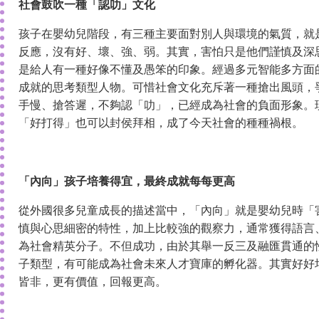
社會鼓吹一種「認叻」文化
孩子在嬰幼兒階段，有三種主要面對別人與環境的氣質，就
反應，沒有好、壞、強、弱。其實，害怕只是他們謹慎及深
是給人有一種好像不懂及愚笨的印象。經過多元智能多方面
成就的思考類型人物。可惜社會文化充斥著一種搶出風頭，
手慢、搶答遲，不夠認「叻」，已經成為社會的負面形象。
「好打得」也可以封侯拜相，成了今天社會的種種禍根。
「內向」孩子培養得宜，最終成就每每更高
從外國很多兒童成長的描述當中，「內向」就是嬰幼兒時「
慎與心思細密的特性，加上比較強的觀察力，通常獲得語言
為社會精英分子。不但成功，由於其舉一反三及融匯貫通的
子類型，有可能成為社會未來人才寶庫的孵化器。其實好好
皆非，更有價值，回報更高。