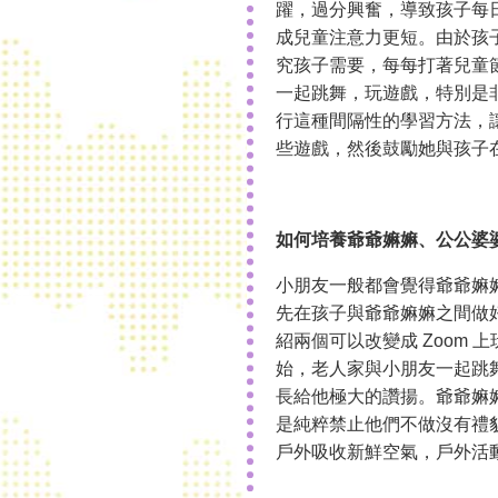
躍，過分興奮，導致孩子每
成兒童注意力更短。由於孩
究孩子需要，每每打著兒童
一起跳舞，玩遊戲，特別是
行這種間隔性的學習方法，
些遊戲，然後鼓勵她與孩子
如何培養爺爺嫲嫲、公公婆
小朋友一般都會覺得爺爺嫲
先在孩子與爺爺嫲嫲之間做
紹兩個可以改變成 Zoom
始，老人家與小朋友一起跳
長給他極大的讚揚。爺爺嫲
是純粹禁止他們不做沒有禮
戶外吸收新鮮空氣，戶外活