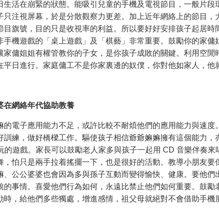
日生活在崩緊的狀態。能吸引兒童的手機及電視節目，一般片段
子只注視屏幕，於是分散觀察力更差。加上近年網絡上的節目，
節目旗號，目的只是收視率的利益。所以要好好安排孩子起居時
非手機遊戲的「桌上遊戲」及「棋藝」非常重要。鼓勵你的家傭
讓家傭姐姐有權管教你的子女，是你孩子成敗的關鍵。利用空閒
在平日進行。家庭傭工不是你家裏邊的奴僕，你對他如家人，他
婆在網絡年代協助教養
嫲的電子應用能力不足，或許比較不耐煩他們的應用能力與速度
好訓練，做好橋樑工作。驅使孩子相信爺爺嫲嫲擁有這個能力，
 上玩的遊戲。家長可以鼓勵老人家多與孩子一起用 CD 音樂伴奏
舞，怕只是兩手拉着搖擺一下，也是很好的活動。教導小朋友要
嫲、公公婆婆也會因為多與孫子互動而變得愉快、健康。要他們
貌的事情。喜愛他們行為如何，永遠比禁止他們如何重要。鼓勵
動時，給他們多些獨處，增進感情，祖父母就絕對不會借助手機