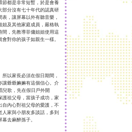
環節都是非常短暫，於是會養
大部分沒有七十年代的認真研
間表，讓屏幕以外有聽音樂，
姐姐及其他家庭成員，嚴格執
時間，先教導菲傭姐姐使用這
就會對你的孩子如親生一樣。
。所以家長必須在假日期間，
亦讓爺爺嫲嫲有這個信心。介
來唱兒歌，先在假日戶外開
保護祖父母，當孩子成功，家
出自內心對祖父母的愛護，不
老人家與小朋友多談話，多到
屏幕去麻醉孫子。