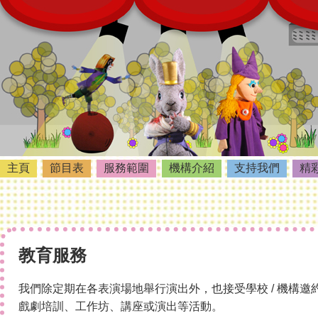
主頁
節目表
服務範圍
機構介紹
支持我們
精
教育服務
我們除定期在各表演場地舉行演出外，也接受學校 / 機構
戲劇培訓、工作坊
、
講座
或
演出
等活動。