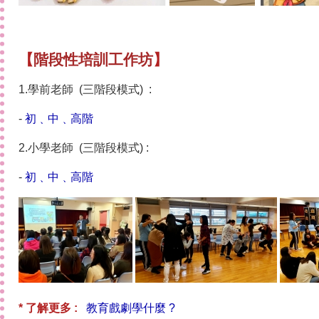
【
階段性培訓工作坊
】
1.學前老師
(三階段模式)
:
-
初﹑中﹑高階
2.小學老師
(三階段模式)
:
-
初﹑中﹑高階
* 了解更多 :
教育戲劇學什麼 ?