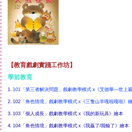
【
教育戲劇
實踐
工作坊
】
學前教育
1.
101
「第三者解決問題」戲劇教學模式 x
《艾德華—世上
2. 102
「角色情境」戲劇教學模式 x
《三隻山羊嘎啦嘎啦》
3. 103
「個人成長」戲劇教學模式 x
《
我的新玩具
》繪本
4. 104
「角色情境」戲劇教學模式 x
《
我贏了/我輸了
》繪本