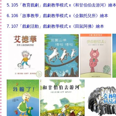
5. 105
「教育戲劇」戲劇教學模式 x
《
和甘伯伯去游河
》繪
6. 106
「故事教學」戲劇教學模式 x
《
企鵝托兒所
》繪本
7. 107
「戲劇活動」戲劇教學模式
x
《田鼠阿佛》繪本