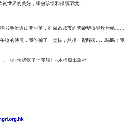
欣賞世界的美好，學會珍惜和保護環境。
嘩啦嘩啦地流過山間村落，卻因為城市的繁榮變得烏煙瘴氣……
那天午睡的時候，我吃掉了一隻貓，然後一覺醒來……喵嗚！我
》﹑
《那天我吃了一隻貓》--
木棉樹出版社
gri.org.hk