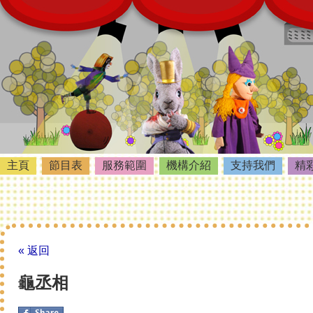
主頁
節目表
服務範圍
機構介紹
支持我們
精
« 返回
龜丞相