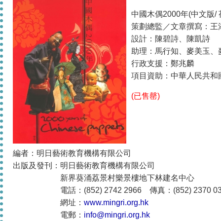
中國木偶2000年(中文版/ 
策劃總監／文章撰寫：王
設計：陳碧詩、陳凱詩
助理：馬行知、麥美玉、
行政支援：鄭兆麟
項目資助：中華人民共和
(已售罄)
編者：明日藝術教育機構有限公司
出版及發刊：明日藝術教育機構有限公司
新界葵涌荔景村樂景樓地下林建名中心
電話：(852) 2742 2966 傳真：(852) 2370 03
網址：
www.mingri.org.hk
電郵：
info@mingri.org.hk