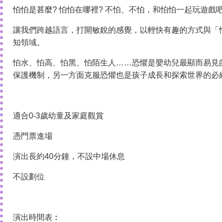
怕怕是甚麼? 怕怕在哪裡? 不怕、不怕，和怕怕一起玩遊戲
讓我們跨越語言，打開敏銳的感覺，以輕快有趣的方式與「
知領域。
怕水、怕高、怕黑、怕陌生人……恐懼是嬰幼兒最顯而易見
保護機制，另一方面克服恐懼也是孩子成長和探索世界的必
適合0-3歲幼童及家庭觀賞
憑門票進場
演出長約40分鐘，不設中場休息
不設劃位
演出時間表︰