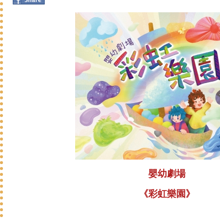
嬰幼劇場
《彩虹樂園
》