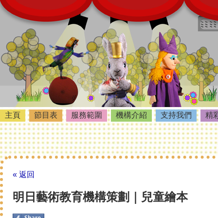
主頁
節目表
服務範圍
機構介紹
支持我們
精
« 返回
明日藝術教育機構策劃｜兒童繪本