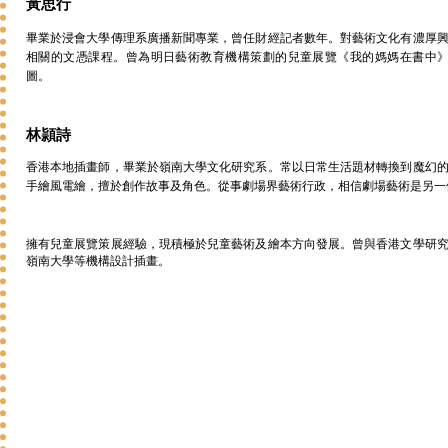
黃思行
畢業於浸會大學傳理系廣播新聞專業，曾任財經記者數年。對藝術文化有濃厚
相關的文憑課程。曾為明日藝術教育機構策劃的兒童展覽《我的媽媽在書中》及《Ceci n
圖。
林頴詩
香港本地插畫師，畢業於嶺南大學文化研究系。常以日常生活題材轉換到魔幻
手繪風電繪，擅於創作故事及角色。從事劇場界藝術行政，相信劇場藝術是另一
擁有兒童展覽策展經驗，現積極於兒童藝術及繪本方向發展。曾與香港文學研
嶺南大學等機構設計插畫。