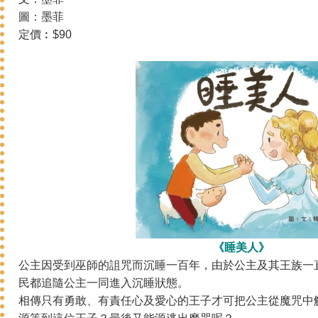
圖：墨菲
定價︰$90
《睡美人》
公主因受到巫師的詛咒而沉睡一百年，由於公主及其王族一
民都追隨公主一同進入沉睡狀態。
相傳只有勇敢、有責任心及愛心的王子才可把公主從魔咒中