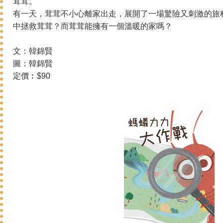
茸茸。
有一天，茸茸不小心離家出走，展開了一場驚險又刺激的旅
中拯救茸茸？而茸茸能擁有一個溫暖的家嗎？
文：韓錦賢
圖：韓錦賢
定價︰$90