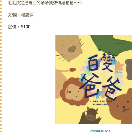
毛毛決定把自己的哈哈笑聲傳給爸爸⋯⋯
文/圖：楊惠琛
定價︰$100