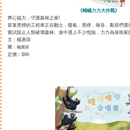
《螞蟻力力大作戰》
齊心協力，守護森林之家!
冒著黑煙的工程車正在翻土，廢氣﹑黑煙﹑噪音。鄰居們選
嘗試阻止人類破壞森林。途中遇上不少危險，力力為保衛家
文：楊惠琛
圖：
楊惠琛
定價︰$90