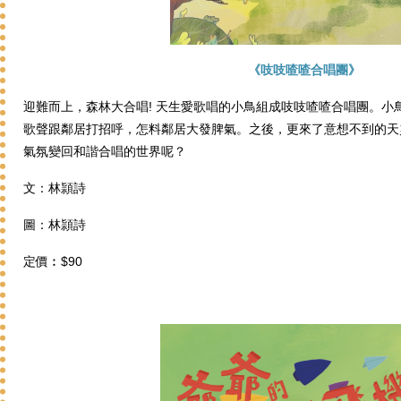
《吱吱喳喳合唱團》
迎難而上，森林大合唱!
天生愛歌唱的小鳥組成吱吱喳喳合唱團。小
歌聲跟鄰居打招呼，怎料鄰居大發脾氣。之後，更來了意想不到的天
氣氛變回和諧合唱的世界呢？
文：林頴詩
圖：
林頴詩
定價︰$90