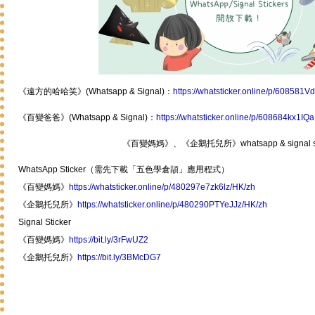
《遠方的哈哈笑》(Whatsapp & Signal)：
https://whatsticker.online/p/60858
《百變爸爸》(Whatsapp & Signal)：
https://whatsticker.online/p/608684kx1IQa
《百變媽媽》、《企鵝托兒所》whatsapp & signal st
WhatsApp Sticker（需先下載「五色學倉頡」應用程式）
《百變媽媽》
https://whatsticker.online/p/480297e7zk6lz/HK/zh
《企鵝托兒所》
https://whatsticker.online/p/480290PTYeJJz/HK/zh
Signal Sticker
《百變媽媽》
https://bit.ly/3rFwUZ2
《企鵝托兒所》
https://bit.ly/3BMcDG7