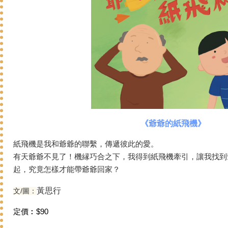
《爺爺的紙飛機》
紙飛機是我和爺爺的聯繫，傳遞彼此的愛。
有天爺爺不見了！機縁巧合之下，我得到紙飛機牽引，讓我找到
起，究竟怎樣才能帶爺爺回家？
黃思行
文/圖：
定價︰$90