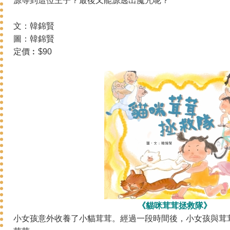
源等到這位王子？最後又能源逃出魔咒呢？
文：韓錦賢
圖：韓錦賢
定價︰$90
《貓咪茸茸拯救隊》
小女孩意外收養了小貓茸茸。經過一段時間後，小女孩與茸