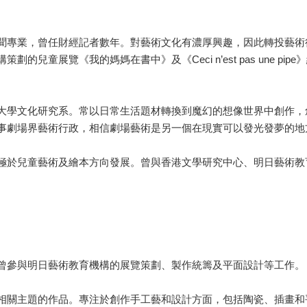
聞專業，曾任財經記者數年。對藝術文化有濃厚興趣，因此轉投藝術
的兒童展覽《我的媽媽在書中》及《Ceci n’est pas une pip
大學文化研究系。常以日常生活題材轉換到魔幻的想像世界中創作，
事劇場界藝術行政，相信劇場藝術是另一個在現實可以發光發夢的地
極於兒童藝術及繪本方向發展。曾與香港文學研究中心、明日藝術教
曾參與明日藝術教育機構的展覽策劃、製作統籌及平面設計等工作。
相關主題的作品。專注於創作手工藝和設計方面，包括陶瓷、插畫和