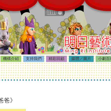
機構介紹
支持我們
精彩回顧
媒體／圖片
小劇百
爸爸》