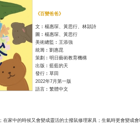
《百變爸爸》
文︰楊惠琛、黃思行、林頴詩
圖︰楊惠琛、黃思行
美術總監︰王添強
統籌︰劉惠昆
策劃︰明日藝術教育機構
出版︰藍藍的天
發行︰草田
2022年7月第一版
語言︰繁體中文
；在家中的時候又會變成靈活的士撥鼠修理家具；生氣時更會變成會