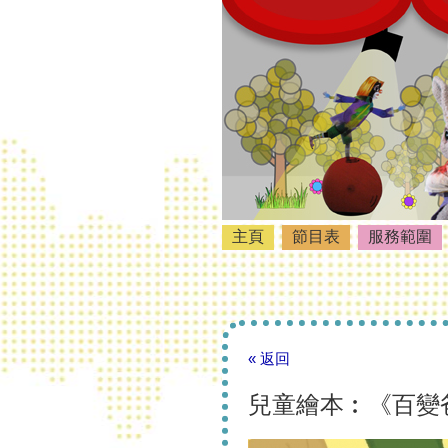
主頁
節目表
服務範圍
« 返回
兒童繪本︰《百變