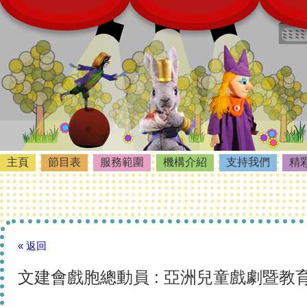
主頁
節目表
服務範圍
機構介紹
支持我們
精
« 返回
文建會戲胞總動員 : 亞洲兒童戲劇暨教