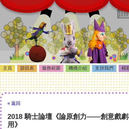
主頁
節目表
服務範圍
機構介紹
支持我們
精
« 返回
2018 騎士論壇《論原創力——創意戲
用》