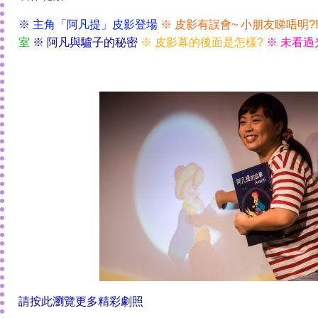
※ 主角「阿凡提」皮影登場
※ 皮影有誤會~ 小朋友睇唔明?!
室
※ 阿凡與驢子的秘密
※ 皮影幕的後面是怎樣?
※ 未看過
請按此瀏覽更多精彩劇照