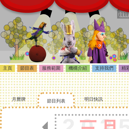
主頁
節目表
服務範圍
機構介紹
支持我們
精
月曆牌
明日快訊
節目列表
202
三月