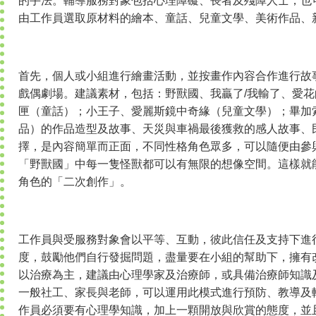
的手法。輔導服務對象包括心理障礙、長者及殘障人士，也
由工作員選取原材料的繪本、童話、兒童文學、美術作品、
首先，個人或小組進行繪畫活動，並按畫作內容合作進行故
戲偶劇場。建議素材，包括：野獸國、我贏了/我輸了、愛
匣（童話）；小王子、愛麗斯鏡中奇緣（兒童文學）；畢加
品）的作品造型及故事、天災與車禍最後獲救的感人故事、
擇，是內容簡單而正面，不同性格角色眾多，可以隨便由參
「野獸國」中每一隻怪獸都可以有無限的想像空間。這樣就
角色的「二次創作」。
工作員與受服務對象會以平等、互動，彼此信任及支持下進
度，鼓勵他們自行發掘問題，盡量要在小組的幫助下，擁有
以治療為主，建議由心理學家及治療師，或具備治療師知識
一般社工、家長與老師，可以運用此模式進行預防、教導及
作員必須要有心理學知識，加上一顆開放與欣賞的態度，並