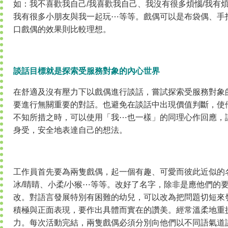
如：我不喜歡我自己/我喜歡我自己、我沒有很多煩惱/我有
我有很多小朋友與我一起玩⋯等等。戲偶可以是布袋偶、手
口戲偶的效果則比較理想。
談話目標就是探索受服務對象的內心世界
在舒適及沒有壓力下以戲偶進行談話，嘗試探索受服務對象
要進行無關重要的對話。也避免在談話中出現價值判斷，使
不知所措之時，可以使用「我⋯也一樣」的同理心作回應，
身受，安全地表達自己的想法。
工作員首先要為兩隻戲偶，起一個有趣、可愛而彼此近似的
冰/睛睛、小柔/小猴⋯等等。改好了名字，除非是應他們的
改。對語言發展特別有困難的幼兒，可以改為把問題切短來
積極與正面表現，要作出具體而實在的讚美。經常溫柔地重
力。每次活動完結，兩隻戲偶必須分別向他們以不同語氣道