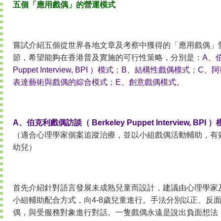
五個「應用戲偶」的營運模式
嘗試介紹五個從世界各地文章及考察中獲得的「應用戲偶」
節，希望能夠在香港普及實施的可行性策略，分別是：
A、伯
Puppet Interview, BPI ）模式
；
B、結構性戲偶模式
；
C、阿德
表達藝術與戲偶的綜合模式
；
E、創意戲偶模式。
A、伯克利戲偶訪談（ Berkeley Puppet Interview, BPI 
（適合心理學家個案追蹤治療，並以小組戲偶活動輔助，有
幼兒）
首先介紹針對語言發展未成熟兒童而設計，建議由心理學家
小組輔助配合方式，向4-8歲兒童進行。手法分別以正、反
偶，與受服務對象進行對話。一隻戲偶永遠是說出負面想法