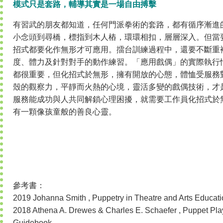
模式只是套路，輔導其實是一場自由搏擊
有習武的朋友都知道，任何門派拳術的套路，都有循序漸進
小念頭到尋橋，標指到木人樁，環環相扣，層層深入。但當
招式都要化作無形才可應用。擂台訓練過程中，還要不斷重
度、體力及針對對手的動作練習。「應用戲偶」的實際執行
都很重要，但化招式於無形，擁有開放的心態，體恤受服務
殼的觀察力，平靜而火熱的心境，靈活多變的戲偶技術，才
服務能成功與人共同解鎖心理困擾，就需要工作員化招式於
有一顆像孩童般的善良心靈。
參考書：
2019 Johanna Smith , Puppetry in Theatre and Arts Educat
2018 Athena A. Drewes & Charles E. Schaefer , Puppet Play
Guidebook