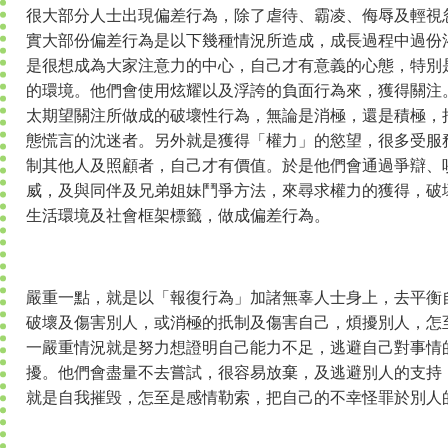
很大部分人士出現偏差行為，除了虐待、霸凌、侮辱及輕視
實大部份偏差行為是以下幾種情況所造成，成長過程中過份
是很想成為大家注意力的中心，自己才有意義的心態，特別
的環境。他們會使用炫耀以及浮誇的負面行為來，獲得關注
太期望關注所做成的破壞性行為，無論是消極，還是積極，
態慌言的沈迷者。另外就是獲得「權力」的慾望，很多受服
制其他人及照顧者，自己才有價值。於是他們會通過爭辯、
威，及與同伴及兄弟姐妹鬥爭方法，來尋求權力的獲得，破
生活環境及社會框架標籤，做成偏差行為。
嚴重一點，就是以「報復行為」加諸無辜人士身上，去平衡
破壞及傷害別人，或消極的扺制及傷害自己，煩擾別人，怎
一嚴重情況就是努力想證明自己能力不足，逃避自己對事情
擾。他們會盡量不去嘗試，很容易放棄，及逃避別人的支持
就是自我摧毁，怎至是感情勒索，把自己的不幸怪罪於別人