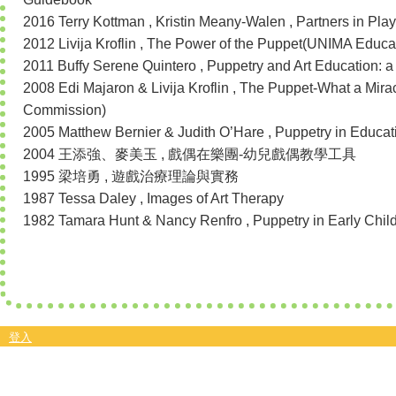
2016 Terry Kottman , Kristin Meany-Walen , Partners in Play
2012 Livija Kroflin , The Power of the Puppet(UNIMA Educ
2011 Buffy Serene Quintero , Puppetry and Art Education: a
2008 Edi Majaron & Livija Kroflin , The Puppet-What a Mi
Commission)
2005 Matthew Bernier & Judith O’Hare , Puppetry in Educa
2004 王添強、麥美玉 , 戲偶在樂團-幼兒戲偶教學工具
1995 梁培勇 , 遊戲治療理論與實務
1987 Tessa Daley , Images of Art Therapy
1982 Tamara Hunt & Nancy Renfro , Puppetry in Early Chi
登入