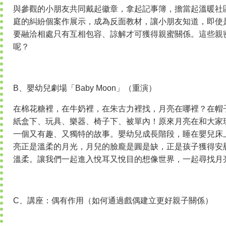
與參觀的小朋友共同戴起徽章，拿起記事簿，擔當起溫暖社
庭的糾紛個案作展示，成為反面教材，讓小朋友知道，即使
要融洽相處只有互相包容、諒解才可獲得親蜜關係。這些親
呢？
B、嬰幼兒劇場「Baby Moon」（重演）
在棉花糖裡，在牛奶裡，在朱古力裡找，月亮在哪裡？在帽
紙盒下、玩具、樂器、椅子下、被單內！原來月亮在和大家
一個又有趣、又獨特的故事。嬰幼兒成長階段，睡在嬰兒床
亮正是溫柔的月光，月兒的臉龐是圓是缺，正是孩子獲得安
溫柔。讓我們一起進入悅耳又悅目的想像世界，一起尋找月
C、講座：偶有作用（如何通過戲偶建立更好親子關係）