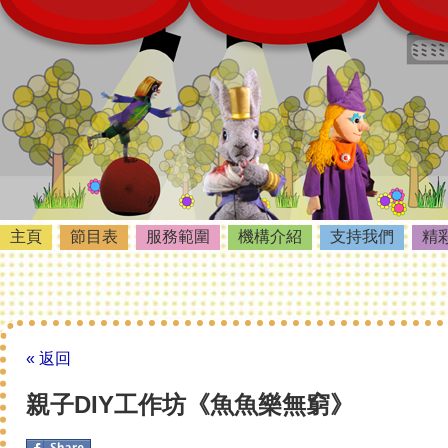
主頁
節目表
服務範圍
機構介紹
支持我們
精
« 返回
親子DIY工作坊《魚魚樂無窮》