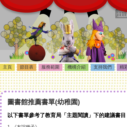
主頁
節目表
服務範圍
機構介紹
支持我們
精
圖書館推薦書單(幼稚園)
以下書單參考了教育局「主題閱讀」下的建議書目
1. 《友誼種子》