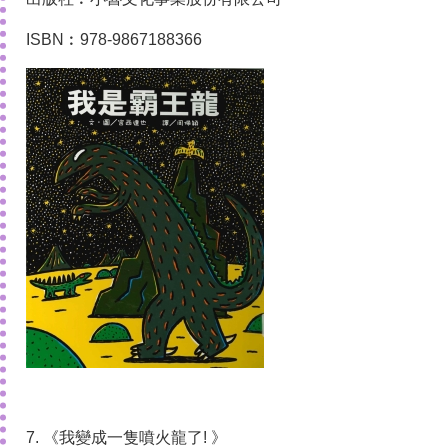
ISBN︰978-9867188366
7. 《我變成一隻噴火龍了! 》