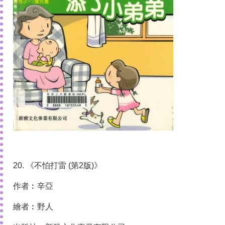
20. 《不怕打雷 (第2版)》
作者︰辛亞
繪者︰野人