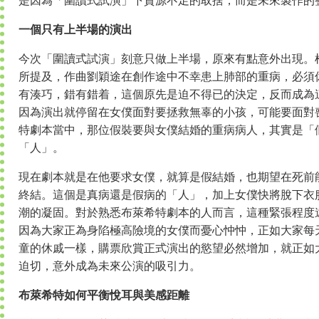
是因為「圍讀式試演」下資源不足的取捨，而是未來製作的
一個只有上半場的演出
今次「圍讀式試演」刻意只做上半場，原來有點意外出現。
所提及，作曲劉穎途在創作途中不幸患上肺部的重病，必須
有湊巧，錯有錯着，這個原先是迫不得已的決定，反而成為
因為演出就停留在女僕面對要拯救無辜的小孩，可能要面對
特劇本當中，那位假裝要與女僕結婚的重病病人，其實是「
「人」。
現在劇本就是在他要求女僕，就算是假結婚，也期望在死前
終結。這個是真病還是假病的「人」，加上女僕快將脫下衣
潮的凝固。對於熟悉布萊希特劇本的人而言，這種緊張程度
因為大家正為身陷極高險境的女僕而憂心忡忡，正如大家每
童的休戚一樣，購票欣賞正式演出的慾望必然增加，就正如
迫切，意外成為未來公演的吸引力。
布萊希特如何平衡悅耳與美感距離