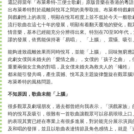
還記得當年「布萊希特-三便士歌劇」原版音樂在香港的粵
出布萊希特對於疏離與悅耳之間的美學取捨。布萊希特戲劇
與戲劇性上的表現，明顯在悅耳程度上並不低於今天一般歌
流行歌曲在這七十年的發展，明顯有着翻天覆地的變化，觀
情音樂，基本已經能充分分辨得出來。特別在70至90年代
謬的發展，依舊能保持著「易唱」、「上腦」、震懾、吸引
能夠達致疏離效果而同時悅耳，並能「上腦」，回味無窮應
此劇女僕與未婚夫的「愛情之曲」，女僕的「孩子之曲」，
重要兩個女主角的對唱，及女僕未婚夫為救夫人的「犧牲」
都未能引發共鳴，產生震撼、悅耳及主題旋律盤旋在觀眾腦
布萊希特的風格問題。
不知原因，歌曲未能「上腦」
很多觀眾及劇場朋友，過去都曾經向我表示，「演戲家族」
時的悅耳及吸引，很難有一首歌曲讓觀眾可以容易琅琅上口
的表現其實已經在專業上有很多進展，對於能充分展示演員
及和唱的發揮，並且以歌曲表達情節及角色感情上，就是「