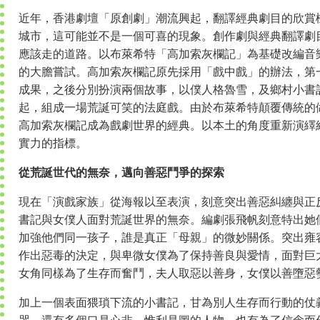
近年，香港劇壇「原創劇」潮流興起，翻譯經典劇目的欣賞
城市，這可能並不是一個可喜的現象。創作劇與經典翻譯劇
應該走的道路。以布萊希特「高加索灰欄記」為基礎改編音
的大膽嘗試。高加索灰欄記原先採用「戲中戲」的辦法，第
成果，之後分別扮演兩個故事，以僕人格魯雪，及鄉村小書
起，組成一場荒誕可笑的法庭戲。由於布萊希特顛覆傳統的
高加索灰欄記成為戲劇世界的經典。以本土的角度重新演繹
實力的指標。
從荒誕世代的無奈，邁向善惡鬥爭的探索
現在「演戲家族」從海報以至表演，刻意突出善惡糾纏與正
書記與女僕人面對荒誕世界的無奈。編劇張飛帆刻意特出她
加強他們同一孩子，誰是真正「母親」的微妙關係。突出雍
作出惡毒的決定，與卑微女僕為了保持善良與愛情，面對巨
女角同樣為了生存而奮鬥，夫人取惡以善身，女僕以善墮惡
加上一個表面猥瑣下流的小書記，甘為別人生存而行動的仗