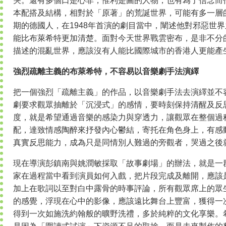
哭。還有多個口是心非，惟利是圖的人物，也有為了信念而
本配搭及結構，相對於「原著」的荒誕世界，可能有多一層
期的德國人，在1948年首演的劇目當中，闡述他對邪惡世
能比布萊希特更加清楚。面對今天世界戰雲密布，是非不分
描述的混亂世界，應該沒有人能比國際城市的香港人更能產
強烈疏離主義的布萊希特，不容易以音樂劇手法演繹
把一個強烈「疏離主義」的作品，以音樂劇手法去演繹並不
劇要求觀眾抽離於「沉浸式」的感情，要時刻保持清醒及反
度，就是希望通過音樂的感染力與穿透力，讓觀眾在整個過
配，達致情感陶醉來抒發內心鬱結，寄托在角色身上，有感
真實反思能力，成為只是同情別人難過的旁觀者，哭過之後
現在導演彭鎮南與姚潤敏採取「故事劇場」的辦法，就是一
家在過程當中看到演員如何入戲，把片段完成及離開，應該
加上在歌詞以至對白中露骨的時事評論，所有觀眾席上的眾
的感覺，浮現在心中的影像，應該遠比舞台上豐富，獲得一
得到一次如施洗約翰般的曠野洗禮，多於純粹的文化享樂。