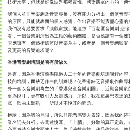
技術水平，但就是好像缺乏那種震懾、感染觀眾內心的「傳
我個人並非音樂劇及音樂專長，沒有能力分析出一個使音樂
的原因，只能就表面的個人感覺，作出音樂不能震盪心靈的
我們沒有必要要求「演戲家族」能達致「百老匯音樂劇-悲
看，一個音樂劇演出為主軸的藝術團體，是否應該有一個連
否應該有一個藝術總監以音樂為主，或者是一個音樂總監呢
及更高的音樂追求呢？
香港音樂劇培訓是否有所缺欠
是否，因為香港演藝學院過去二十年的音樂劇培訓課程內容
技的培訓，而缺乏作曲的訓練呢？使香港缺乏音樂劇作曲專
外一個以音樂劇為主的「香港兒童音樂劇團」，近期音樂劇
更為悅耳，更有吸引力及震撼力。所以，我在這裏想表達的
眾「歌曲未聽熟」，所以才不悅耳的問題。
抱歉，因為我的局限，所以只能憑感覺去表達，因為我的確
業名詞去分析，去闡述悅耳、「上腦」、好聽的真正定義。
必要邀請音樂方面的人才，為「演戲家族」作品作評論。並