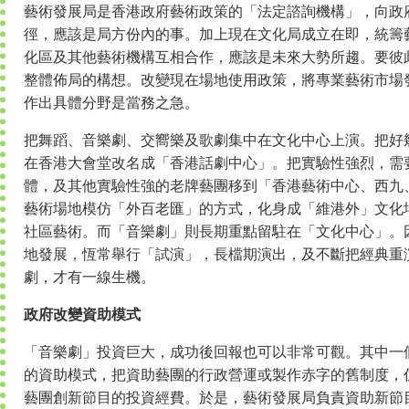
藝術發展局是香港政府藝術政策的「法定諮詢機構」，向政
徑，應該是局方份內的事。加上現在文化局成立在即，統籌藝
化區及其他藝術機構互相合作，應該是未來大勢所趨。要彼
整體佈局的構想。改變現在場地使用政策，將專業藝術市場
作出具體分野是當務之急。
把舞蹈、音樂劇、交嚮樂及歌劇集中在文化中心上演。把好
在香港大會堂改名成「香港話劇中心」。把實驗性強烈，需
體，及其他實驗性強的老牌藝團移到「香港藝術中心、西九
藝術場地模仿「外百老匯」的方式，化身成「維港外」文化
社區藝術。而「音樂劇」則長期重點留駐在「文化中心」。
地發展，恆常舉行「試演」，長檔期演出，及不斷把經典重
劇，才有一線生機。
政府改變資助模式
「音樂劇」投資巨大，成功後回報也可以非常可觀。其中一
的資助模式，把資助藝團的行政營運或製作赤字的舊制度，
藝團創新節目的投資經費。於是，藝術發展局負責資助新節目