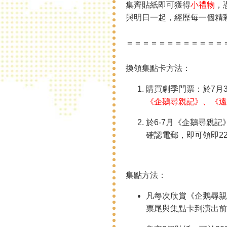
集齊貼紙即可獲得
小禮物
，
與明日一起，經歷每一個精
＝＝＝＝＝＝＝＝＝＝＝＝
換領集點卡方法：
購買劇季門票：於7月3
《企鵝尋親記》、《遠
於6-7月
《企鵝尋親記
確認電郵，即可領即22
集點方法：
凡每次欣賞《企鵝尋親
票尾與集點卡到演出前