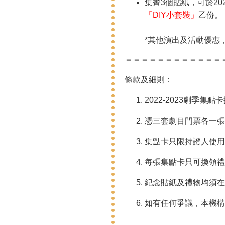
集齊3個貼紙，可於2
「DIY小套裝」
乙份。
*其他演出及活動優惠
＝＝＝＝＝＝＝＝＝＝＝＝
條款及細則：
2022-2023劇季集
憑三套劇目門票各一張
集點卡只限持證人使用
每張集點卡只可換領禮
紀念貼紙及禮物均須在
如有任何爭議，本機構