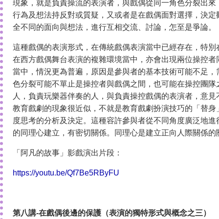
現象，就是負責操流的表演者，與戲偶從同一角色分裂出來
行為及想法持反對或質疑，又或者是在戲偶面對選擇，決定
全不同的面向與想法，進行互相交流、討論，怎至是爭論。
這種戲偶的表演形式，在傳統戲偶表演當中已經存在，特別
在西方戲偶舞台表演的複雜環境當中，亦會出現兩位操控者
當中，情況更為普遍，原因是參與者的基本技術可能不足，
色分裂可能不單止是操控者與戲偶之間，也可能在操控團隊
人，負責玩樂器伴奏的人，與負責操控戲偶的表演者，意見
教育戲劇的現象很近似，不就是教育戲劇扮演技巧的「替身
度思考的分析及決定。這種容許參與者從不同角度廣泛地進
的同理心建立，有密切關係。同理心是建立正向人際關係的
「阿凡的故事」影戲演出片段：
https://youtu.be/Qf7Be5RByFU
第八講-在戲偶後邊的保護（表演的獨特形式與概念之三）