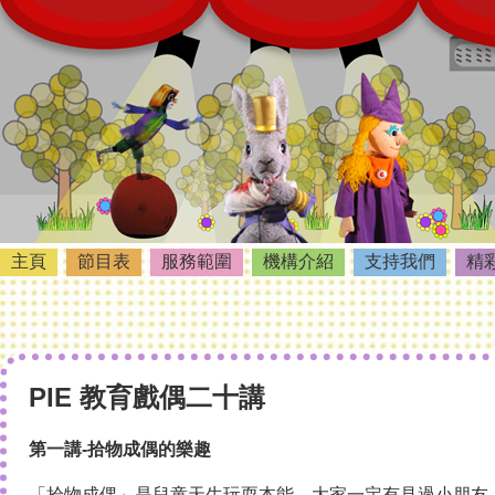
主頁
節目表
服務範圍
機構介紹
支持我們
精
PIE 教育戲偶二十講
第一講-拾物成偶的樂趣
「拾物成偶」是兒童天生玩耍本能。大家一定有見過小朋友，各自手執