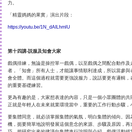
力。
「精靈媽媽的果實」演出片段：
https://youtu.be/1N_dAILhmlU
第十四講-説服及知會大家
戲偶排練，無論是操控單一戲偶，以至戲偶之間配合動作及
者，「知會」所有人士，才能讓事情順利達成，所以當參與
會全體。而這個過程就需要更強說服力，說話要更有邏輯，
的重要基礎練習。
更為有趣的是，大家想表達的內容，只是一個小眾團體的共
正就是年輕人在未來就業環境當中，重要的工作行動步驟，
要集體同意，就必須掌握集體的氣氛，明白集體的傾向。因
機，扼要簡單地說明發展這個意念的來源、步驟及原因，再
巧，把研究出來的建議向集體進行說明與介紹。戲偶活動經