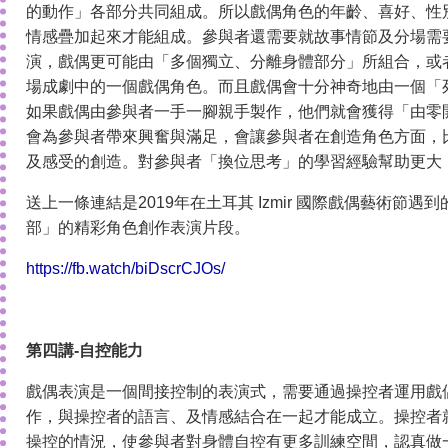
的動作」各部分共同組成。所以戲偶角色的年齡、喜好、性
情感疊加起來才能組成。參與者還需要就故事情節及分場需
演，戲偶更可能由「多個獨立、分離身體部分」所組合，或
場成劇中的一個戲偶角色。而且戲偶會十分神奇地由一個「
如果戲偶由參與者一手一腳親手製作，他們就會獲得「由零
會為參與者帶來興奮與滿足，會讓參與者在創造角色方面，
及感受的創造。對參與者「換位思考」的學習經驗幫助更大
送上一條連結是2019年在土耳其 Izmir 國際戲偶藝術節遇到的戲偶師
部」的精彩角色創作表演片段。
https://fb.watch/biDscrCJOs/
第四講-自控能力
戲偶表演是一個間接控制的表演式，需要通過操控者運用戲
作，與操控者的語言、及情感結合在一起才能成立。操控者
操控的情況，使參與者對身體自控有更多訓練空間，認真做