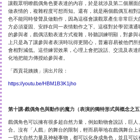
讓觀眾明瞭戲偶角色要表達的內容，於是就涉及第二個層面
做表情的，複雜程度可想而知。還有，就是兩個戲偶互相對
色不能同時發聲及做動作，因為這樣會讓觀眾產生非常巨大
方必須凝固、安靜在同一表情動作之下。這樣對於學習溝通
的參與者，戲偶活動表達方式複雜，聆聽訓練明顯，對參與
上只是為了讓參與者表演時玩得更開心，普遍容易被他們所
會相對減低。這些練習效果，心理上會把說話、交流及表達
化地把能力傳授給參與者。
「西貢花姨姨」演出片段：
https://youtu.be/HBM1B3K1jho
第十講-戲偶角色與動作的魔力（表演的獨特形式與概念之五
戲偶角色可以擁有很多超自然力量，例如動物會說話，巨人
合。沒有「人戲」的舞台的限制，輕而易舉地在戲偶舞台上
一切大自然力量及神秘事物，都可以化身成角色，並且可以