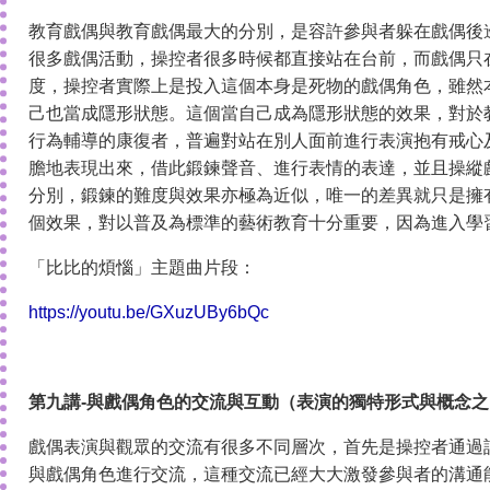
教育戲偶與教育戲偶最大的分別，是容許參與者躲在戲偶後
很多戲偶活動，操控者很多時候都直接站在台前，而戲偶只
度，操控者實際上是投入這個本身是死物的戲偶角色，雖然
己也當成隱形狀態。這個當自己成為隱形狀態的效果，對於
行為輔導的康復者，普遍對站在別人面前進行表演抱有戒心
膽地表現出來，借此鍛鍊聲音、進行表情的表達，並且操縱
分別，鍛鍊的難度與效果亦極為近似，唯一的差異就只是擁
個效果，對以普及為標準的藝術教育十分重要，因為進入學
「比比的煩惱」主題曲片段：
https://youtu.be/GXuzUBy6bQc
第九講-與戲偶角色的交流與互動（表演的獨特形式與概念之
戲偶表演與觀眾的交流有很多不同層次，首先是操控者通過
與戲偶角色進行交流，這種交流已經大大激發參與者的溝通