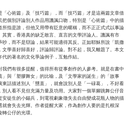
是「心術篇」及「技巧篇」，而「技巧篇」才是這兩篇文章借
民把個別評論別人作品用譏諷口吻，特別是「心術篇」中的描
道所指是誰，但他又用帶有貶意的暱稱，而不正正式式以事論
。其實，香港真的缺乏敢言、直言的文學評論人。譏諷有市
爭吵，而不是辯論，結果可能適得其反。正如耶穌所說「凱撒
，文學喜好歸喜好，評論歸評論。對不起，我又離題了。本文
年代的著名的文化爭論例子，互勉作結。
對我們有很多提醒，值得所有從事創作的人參考。就是在書中
葛」與「塑膠舞女」的比喻，及「文學家的誕生」的「故事
廣東話描述別人「戇直」，就會說別人是「一碌葛」，不好看
，別人看不見但充滿力量及功用。大家對一個單腳跳舞公仔音
從安徒生的小錫兵，到電視劇象徵失去自由變成花瓶人物的描
選就會失去光輝。作者提醒大家，作為創作人要的是扎根深
旋轉公仔的光環。