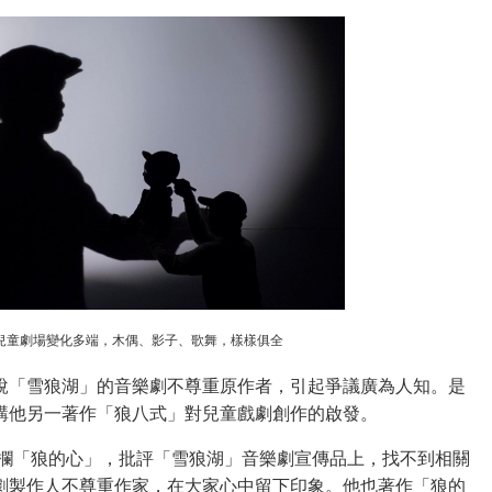
兒童劇場變化多端，木偶、影子、歌舞，樣樣俱全
說「雪狼湖」的音樂劇不尊重原作者，引起爭議廣為人知。是
講他另一著作「狼八式」對兒童戲劇創作的啟發。
專欄「狼的心」，批評「雪狼湖」音樂劇宣傳品上，找不到相關
劇製作人不尊重作家，在大家心中留下印象。他也著作「狼的