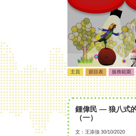
主頁
節目表
服務範圍
鍾偉民 — 狼八
（一）
文：王添強 30/10/2020