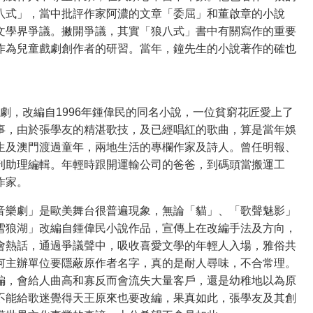
八式」，當中批評作家阿濃的文章「委屈」和董啟章的小說
文學界爭議。撇開爭議，其實「狼八式」書中有關寫作的重要
作為兒童戲劇創作者的研習。當年，鐘先生的小說著作的確也
音樂劇，改編自1996年鍾偉民的同名小說，一位貧窮花匠愛上了
事，由於張學友的精湛歌技，及已經唱紅的歌曲，算是當年娛
生及澳門渡過童年，兩地生活的專欄作家及詩人。曾任明報、
刊助理編輯。年輕時跟開運輸公司的爸爸，到碼頭當搬運工
作家。
音樂劇」是歐美舞台很普遍現象，無論「貓」、「歌聲魅影」
雪狼湖」改編自鍾偉民小說作品，宣傳上在改編手法及方向，
會熱話，通過爭議聲中，吸收喜愛文學的年輕人入場，雅俗共
何主辦單位要隱蔽原作者名字，真的是耐人尋味，不合常理。
編，會給人曲高和寡反而會流失大量客戶，還是幼稚地以為原
不能給歌迷覺得天王原來也要改編，果真如此，張學友及其創