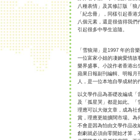
八種表情」及其修訂版「狼
「紀念冊」，同樣引起香港
八個元素，還是很值得我們
引起很多中學生追隨。
「雪狼湖」是1997 年的
一位富家小姐的凄婉愛情故
樂界盛事。小說作者香港出
蘋果日報副刊編輯、明報月
人，是一位本地自學成材的
以文學作品為基礎改編成「
及「孤星哭」都是如此。「
理應可以大做文章，成為社
賞，理應更能擴闊市場。為
不會是因為怕由文學作品改
創劇就必須由零開始才算，