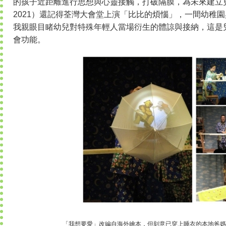
的孩子近距離進行思想與心靈接觸，打破隔膜，為未來建立
2021）還記得荃灣大會堂上演「比比的煩惱」，一間幼稚
我親眼目睹幼兒對特殊年輕人當場衍生的體諒與接納，這是
會功能。
「我想要愛」改編自海外繪本，但刻意已穿上睡衣的本地爸媽