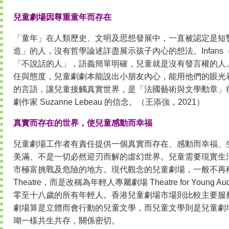
兒童劇場因尊重童年而存在
「童年」在人類歷史、文明及思想發展中，一直被認定是短
造」的人，沒有哲學論述詳盡展示孩子內心的想法。Infan
「不說話的人」，語義簡單明確，兒童就是沒有發言權的人
任與態度，兒童劇劇本能說出小朋友內心，能用他們的眼光
的言語，讓兒童接觸真實世界，是「法國藝術與文學勳章」
劇作家 Suzanne Lebeau 的信念。（王添強，2021）
真實而存在的世界，使兒童感動而幸福
兒童劇場工作者有責任提供一個真實而存在、感動而幸福、
美滿、不是一切必然迎刃而解的虛幻世界。兒童需要現實生
市極富挑戰及危險的地方。現代觀念的兒童劇場，一般不再稱兒童
Theatre，而是改稱為年輕人專屬劇場 Theatre for Young 
零至十八歲的所有年輕人。香港兒童劇場市場則比較主要服
劇場算是立體而會行動的兒童文學，而兒童文學則是兒童劇
瑚一樣共生共存，關係密切。