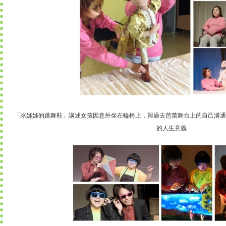
「冰姊姊的跳舞鞋」講述女孩因意外坐在輪椅上，與過去芭蕾舞台上的自己溝通
的人生意義