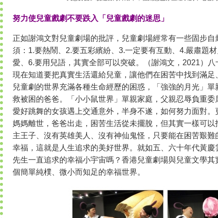
努力使兒童戲劇不要跌入「兒童戲劇的迷思」
正如謝鴻文對兒童劇場的批評，兒童劇場經常有一些固步自
須：1.要熱鬧、2.要五彩繽紛、3.一定要有互動、4.嚴肅題
愛、6.要用兒語，其實全部可以突破。（謝鴻文，2021）
現在知道要把真實生活還給兒童，讓他們在困苦中找到滿足
兒童劇的世界充滿各種生命經歷的困惑，「強強的月光」單
救被困的爸爸。「小小鼠世界」單親家庭，父親忍辱負重委
愛好跳舞的女孩遇上交通意外，半身不遂，如何努力面對。
媽媽離世，爸爸出走，困苦生活從未擺脫，但其實一樣可以
主王子、沒有英雄美人、沒有神仙鬼怪，只要能在困苦艱難
幸福，這就是人生追求的美好世界。就如五、六十年代黃慶
先生一直追求的幸福小宇宙嗎？香港兒童劇場與兒童文學其
個簡單純樸、微小而知足的幸福世界。