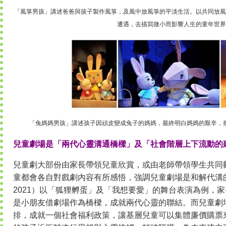
「風箏男孩」講述爸爸與孩子製作風箏，及風中放風箏的平淡生活。以共同放風
遭遇，去描寫微小而影響人生的童年世界
「兔媽媽男孩」講述孩子因頑皮變成兔子的媽媽，最終明白媽媽的艱辛，
兒童劇場是「兩代心靈溝通橋樑」及「社會階層上下流動的
兒童劇大部份由家長帶領兒童欣賞，或由老師帶領學生共同
童都會各自對戲劇內容有所感悟，強調兒童劇場是和解代溝
2021）以「狐狸孵蛋」及「我想要愛」的舞台表演為例，
是小朋友借劇場作為橋樑，成就兩代心靈的聯結。而兒童劇
排，成就一個社會福利政策，讓基層兒童可以集體廉價購票