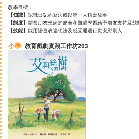
教學目標﹕
【知識】
認識日記的寫法或以第一人稱寫故事
【態度】
體會朋友患病的痛苦和難過學習給予朋友支持及鼓
【技能】
能用語言表達想法及感受通過行動安慰別人
小學
教育戲劇
實踐
工作坊203