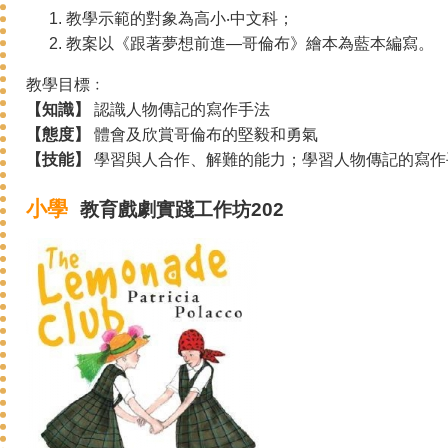
教學示範的對象為高小‧中文科；
教案以《跟著夢想前進—哥倫布》繪本為藍本編寫。
教學目標﹕
【知識】
認識人物傳記的寫作手法
【態度】
體會及欣賞哥倫布的堅毅和勇氣
【技能】
學習與人合作、解難的能力；學習人物傳記的寫作
小學
教育戲劇
實踐
工作坊202