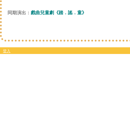
同期演出：
戲曲兒童劇《踏．謠．童》
登入