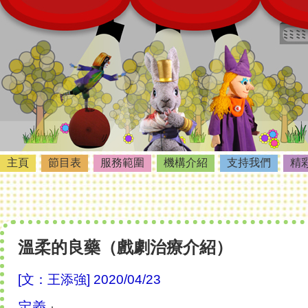
主頁
節目表
服務範圍
機構介紹
支持我們
精
溫柔的良藥（戲劇治療介紹）
[文：王添強] 2020/04/23
定義