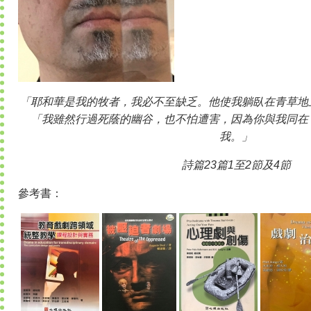
「耶和華是我的牧者，我必不至缺乏。他使我躺臥在青草地
「我雖然行過死蔭的幽谷，也不怕遭害，因為你與我同在
我。」
詩篇23篇1至2節及4節
參考書：