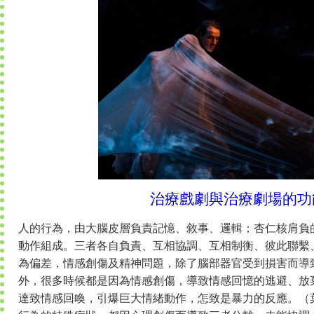
治療戲劇與治療劇場的功
人的行為，由大腦皮層負責記憶、敘事、邏輯；杏仁核肩負
動作組成。三者各自負責、互相協調、互相制衡、彼此聯繫
為偏差，情感創傷及精神問題，除了腦部器官受到損害而導
外，很多時候都是因為情感創傷，導致情感回憶的逃避、放
達致情感回喚，引爆巨大情緒動作，怎致是暴力的反應。（葉錦