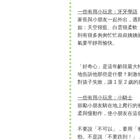
一些有用小玩意：牙牙學語
家長與小朋友一起外出，遇
如：天空很藍、白雲很柔軟
到有很多匆匆忙忙叔叔姨姨
氣要平靜而愉快。
「好奇心」是這年齡段最大
地告訴他那些是什麼？刺激
對孩子失敗，讓 1 至 2
一些有用小玩意：小騎士
鼓勵小朋友騎在地上爬行的
柔與慢動作，使小朋友在這
不要說「不可以」，要用「
勁。不是說「不要跌到！」