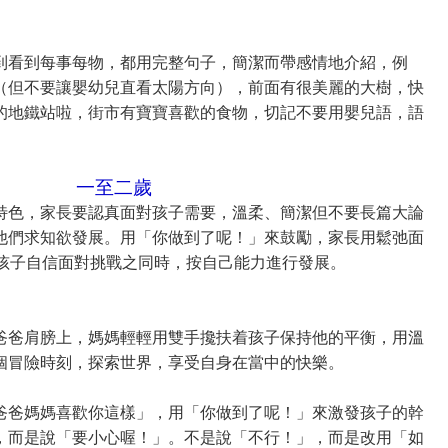
到看到每事每物，都用完整句子，簡潔而帶感情地介紹，例
（但不要讓嬰幼兒直看太陽方向），前面有很美麗的大樹，快
的地鐵站啦，街市有寶寶喜歡的食物，切記不要用嬰兒語，語
一至二歲
特色，家長要認真面對孩子需要，溫柔、簡潔但不要長篇大論
他們求知欲發展。用「你做到了呢！」來鼓勵，家長用鬆弛面
 歲的孩子自信面對挑戰之同時，按自己能力進行發展。
爸爸肩膀上，媽媽輕輕用雙手攙扶着孩子保持他的平衡，用溫
個冒險時刻，探索世界，享受自身在當中的快樂。
爸爸媽媽喜歡你這樣」，用「你做到了呢！」來激發孩子的幹
，而是說「要小心喔！」。不是說「不行！」，而是改用「如