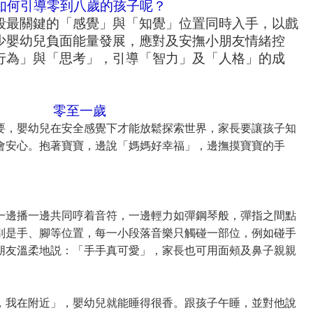
如何引導零到八歲的孩子呢？
段最關鍵的「感覺」與「知覺」位置同時入手，以戲
少嬰幼兒負面能量發展，應對及安撫小朋友情緒控
行為」與「思考」，引導「智力」及「人格」的成
零至一歲
要，嬰幼兒在安全感覺下才能放鬆探索世界，家長要讓孩子知
會安心。抱著寶寶，邊說「媽媽好幸福」，邊撫摸寶寶的手
一邊播一邊共同哼着音符，一邊輕力如彈鋼琴般，彈指之間點
別是手、腳等位置，每一小段落音樂只觸碰一部位，例如碰手
朋友溫柔地説：「手手真可愛」，家長也可用面頰及鼻子親親
，我在附近」，嬰幼兒就能睡得很香。跟孩子午睡，並對他說