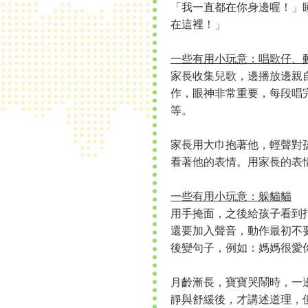
「我一直都在你身邊喔！」
在這裡！」
一些有用小玩意：唱歌仔、
家長收集兒歌，邊播放邊親
作，眼神非常重要，每段唱
等。
家長用大巾抱著他，輕聲對
看著他的表情。用家長的表
一些有用小玩意：躲貓貓
用手掩面，之後給孩子看到
還要加入聲音，動作最初不
後變句子，例如：媽媽很愛
月齡漸長，寶寶哭鬧時，一
靜與舒緩後，才講述道理，