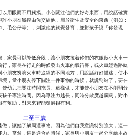
可以用眼而不用觸摸。小心關注他們的好奇東西，用說話確實
容許小朋友觸摸由你交給他，屬於衛生及安全的東西（例如：
巾、毛公仔等），刺激他的觸覺發育，並對孩子說「你發現
候，家長可以降低身段，讓小朋友拉着你們的衣服做小火車一
前行，家長在行走的時候發出火車的氣笛聲，或火車經過路軌
與小朋友扮演火車時途經的不同地方，用說話好好描述，使小
環境，當小朋友停下關注一件事物的時候，就說到站了，要在
，使幼兒把關注時間拖長。這樣做，才能使小朋友在不削弱分
長孩子專注時間。因為專注力越長，同時分散度越廣闊，對小
很有幫助，對未來智能發展很有利。
二至三歲
能做，讓她了解周遭事物。因為他們自我意識特別強大，這一
能力。當然，這是適合的時候，家長與小朋友一起分享繪本故