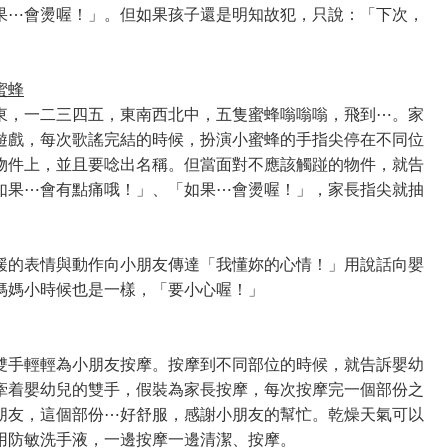
果⋯會燙喔！」。但如果孩子還是明知故犯，只說：「下次，
蜜蜂
東，一二三四五，東南西北中，五隻蜜蜂嗡嗡嗡，飛到⋯。家
遊戲，每次歌謠完結的時候，扮演小蜜蜂的手指尖停在不同位
物件上，並且要唸出名稱。但當面對不應該觸踫的物件，就告
如果⋯會有點痛哦！」、「如果⋯會燙喔！」，家長指尖就抽
緩的表情與動作向小朋友傳達「我懂妳的心情！」用說話向嬰
媽媽小時候也是一樣，「要小心喔！」
雙手輕輕為小朋友按摩。按摩到不同部位的時候，就告訴嬰幼
牽着嬰幼兒的雙手，假裝為家長按摩，每次按摩完一個部份之
朋友，這個部份⋯好舒服，感謝小朋友的幫忙。乾燥天氣可以
用防敏洗手液，一邊按摩一邊清潔、按摩。