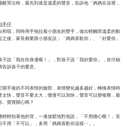
睡醒哭泣時，最先到達是溫柔的聲音，告訴他「媽媽在這裡，
動手仔
自和唱，同時用手拖拉着小朋友的雙手，做出輕觸而溫柔的動
完之後，家長都要跟小朋友説：「媽媽喜歡你」、「好愛你」
孩子說「我在你身邊喔！」，對孩子說「我好愛你」，並仔細
情告訴孩子的愛意。
打開手後的不同表情的臉部，表情變化越多越好，轉換表情時
要太快，聲音不要太大，慢慢可以加快，聲音可以變複雜，最
你、寶寶開心嗎？
邊輕輕拍著他的背，一邊放鬆地對他說，「不用擔心喔！」安
但不用「不可以」，多用「媽媽喜歡你這樣⋯」。