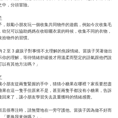
之中，分頭冒險。
子
子，鼓勵小朋友玩一個收集共同物件的遊戲，例如今次收集毛
，幼兒可以協助媽媽在收晾曬衣裳的時候，收集不同的衣物，
收拾物件的習慣。
 2 至 3 歲孩子對事情不太理解的焦躁情緒。當孩子哭著做出
示你的理解，等待情緒舒緩後才用溫柔而堅定的語氣跟他們說
可以有其他方法嗎？」
了
讓小朋友從兩隻緊握的手中，猜猜小糖果在哪裡？家長要想盡
糖果在這一隻手但原來不是，甚至兩隻手都沒有小糖果，告訴
後回來了，讓小朋友學習失去及重獲時的情緒感覺。
而且很專注時，請無聲地在一旁守護他。當孩子因為做不好而
」「要换我來做嗎？」。