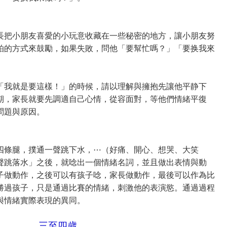
長把小朋友喜愛的小玩意收藏在一些秘密的地方，讓小朋友努
拍的方式來鼓勵，如果失敗，問他「要幫忙嗎？」「要换我來
「我就是要這樣！」的時候，請以理解與擁抱先讓他平静下
期，家長就要先調適自己心情，從容面對，等他們情緒平復
問題與原因。
四條腿，撲通一聲跳下水，⋯（好痛、開心、想哭、大笑
聲跳落水」之後，就唸出一個情緒名詞，並且做出表情與動
子做動作，之後可以有孩子唸，家長做動作，最後可以作為比
勝過孩子，只是通過比賽的情緒，刺激他的表演慾。通過過程
與情緒實際表現的異同。
三至四歲