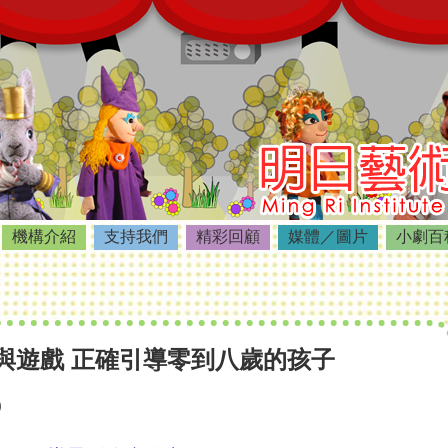
機構介紹
支持我們
精彩回顧
媒體／圖片
小劇百
與遊戲 正確引導零到八歲的孩子
0