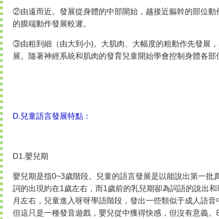
②由遠而近。發展從身體的中部開始，越接近軀幹的部位動
的膜端動作發展較遲。
③由粗到細（由大到小)。大肌肉、大幅度的粗動作先發展
展。隨著神經系統和肌肉的發育兒童開始學會控制身體各部
D.兒童語言發展特點：
D1.嬰兒期
嬰兒期是指0~3歲階段。兒童的語言發展是以能說出第一批
詞的出現約在1歲左右，而1歲前的乳兒期卻為詞語的說出和
月左右，兒童進入呀呀學語階段，發出一些類似于成人語音
但這只是一種發音遊戲，嬰兒從中獲得快感，但沒有意義。