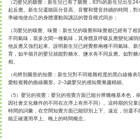
（2)嬰兒的聽覺：新生兒已有了聽覺，83%的新生兒出生24
起反應。新生兒還能區分音高、音響和聲音持續的時間，對
準確地使自己的身體運動與講話的聲音模式同步：
（3)嬰兒的嗅覺、味覺：新生兒的嗅覺和味覺都已經有了相
不同氣味，當多次聞一種氣味，其身體及呼吸反應變化減弱
他反應又強烈起來。說明新生兒已經覺察兩種不同氣味。新
育，如半個月的嬰兒就能對糖水、鹽水有不同反應。如對糖
相。
（4)辨別圖形的知覺：新生兒對不同複雜程度的黑白線條表
愛較複雜的曲線圖形。2~3歲嬰兒的感知覺漸趨精細。
（5）嬰兒的視覺：嬰兒的視覺方面已能分辨幾種基本色，
因社會文化條件的不同在次序上有所不同）。這時期的兒童
時間的詞彙，在空間知覺方面已能辯別上下、遠近，但還不
能正確運用早上、晚上的時間概念。