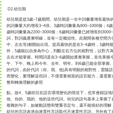
D2.幼兒期
幼兒期是從3歲~7歲期間。幼兒期是一生中詞彙量增長最快
的詞彙量大約增長3~4倍。3歲時詞彙量為800~1000個；4歲時
歲時詞彙量為2200~3000個；6歲時詞彙量已經增長到3000
詞，對詞義逐漸明確，並有一定概括性。此期間各種空間方
中、左右等)都開始出現。提高最快的是在3~4歲時，3歲時
外，5歲能以自身為中心，判斷左右方位的相對性，以對方
左右才能掌握。時間詞是在3~6歲開始逐漸掌握，首先掌握
午、下午、晚上和今年、去年、明年。到6歲已能全部掌握
的代詞，由於代詞（你、我、他)具有明顯的相對性，需隨
而變化，要理解這些詞，不僅需要相當的語言能力，還需要
整和轉換理解的參照
點。故4、5歲幼兒在語言環境變化的情況下，也常會錯誤
他、你的、我的、他的這些代詞。幼兒的語句基本上掌握了
複雜的句子，如被動語態和雙重否定句，還不能很好的理解
幼兒的言語表達由連貫性言語取代不連貫性言語。另外有了