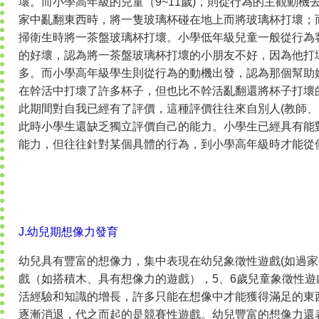
壞。而小學高年級的兒童（9~11歲)，則從行為的主觀動機
家中亂翻東西時，將一隻玻璃杯碰在地上而將玻璃杯打壞；
掃衛生時將一茶盤玻璃杯打壞。小學低年級兒童一般從行為
的好壞，認為將一茶盤玻璃杯打壞的小朋友不好，因為他打
多。而小學高年級學生則從行為的動機出發，認為那個幫助
在幹活中打壞了許多杯子，但也比不幹活亂翻還將杯子打壞
此期間對自我已經有了評價，這種評價往往來自別人(教師
此時小學生還缺乏獨立評價自己的能力。小學生已經具有能
能力，但往往針對某個具體的行為，到小學高年級時才能從
J.幼兒期想像力發育
幼兒具有豐富的想像力，集中表現在幼兒象徵性遊戲(如過家
戲（如搭積木、具有想像力的遊戲），5、6歲兒童象徵性
活經驗和知識的增長，許多只能在想像中才能獲得滿足的東
逐漸消退，代之而起的是競賽性遊戲。幼兒豐富的想像力還