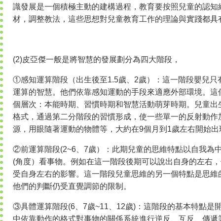
識發展是一個積極主動的建構過程，教育要按照兒童的認知
材，調整教法，這些思想對兒童教育工作的理論與實踐都具
(2)皮亞傑一般是將智慧的發展劃分為四大階段，
①感知運算階段（出生後至1.5歲、2歲）：這一階段嬰兒
運算的智慧。他們依靠感知運動的手段來適應外部環境。這
個層次：本能時期、習慣時期和智慧活動萌芽時期。兒童出
格式，通過第二分階段的習慣形成，使一些單一的反射動作
源，用眼隨著運動的物體等，大約在9個月到1歲左右開始
②前運算階段(2~6、7歲）：此期兒童的思維特點以自我為
(角度）看事物。例如在這一階段後期可以說出自身的左右
受自身左右的影響。這一階段兒童思維的另一個特點是思維
他們的判斷仍受直覺調節的限制。
③具體運算階段(6、7歲~11、12歲)：這階段的基本特點
中依靠動作的格式對事物的關係系統進行逆反、互反、傳遞