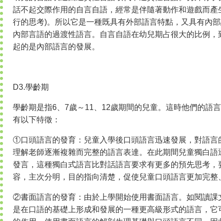
話不起交際作用的自言自語，經常是伴隨著動作和遊戲而產
行的思考)。所以它是一種既具有外部語言特點，又具有內
內部言語的過渡性語言。自言自語在幼兒期占很大的比例，
起的是內部語言的發展。
D3.學齡期
學齡期是指6、7歲～11、12歲期間的兒童。這時他們的語
有以下特徵：
①口頭語言的發育：兒童入學後口頭語言迅速發展，對語言
理解老師逐漸複雜而完整的語言表達。在此期間兒童獨白語
發言，這種獨白式語言比對話語言要求有更多的預先思考，
容，主次分明，目的指向清楚，促使兒童口頭語言更加完整
②書面語言的發育：由於上學開始使用書面語言。如閱讀課
是在口語的基礎上形成和發展的一種更高級形式的語言，它