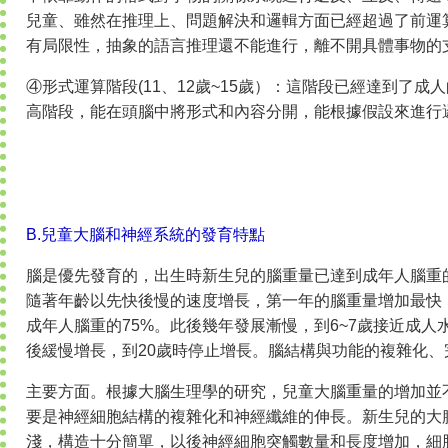
兒童、雖然在推理上、問題解決和邏輯方面已經超過了前運
有局限性，抽象的語言推理還不能進行，離不開具體事物的
④形式運算階段(11、12歲~15歲）：這階段已經達到了
高階段，能在頭腦中將形式和內容分開，能根據假設來進行
B.兒童大腦和神經系統的發育特點
腦是優先發育的，出生時新生兒的腦重量已達到成年人腦重的
隨著年齡以先快後慢的速度增長，第一年的腦重量增加最快，2
成年人腦重的75%。此後幾年發展漸慢，到6~7歲接近成人
後緩慢增長，到20歲時停止增長。腦結構與功能的複雜化
主要方面。根據大腦生理學的研究，兒童大腦重量的增加並
要是神經細胞結構的複雜化和神經纖維的伸長。新生兒的大
淺，構造十分簡單，以後神經細胞突觸數量和長度增加，細