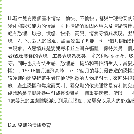
I1.新生兒有兩個基本情緒，愉快、不愉快，都與生理需要
變化和認知能力的發展，引起情緒的動因內容以及情緒表達
經有恐懼、厭惡、憤怒、快樂、高興、情愛等情緒表現。嬰
現，2、3月對人的接近、語言發生了興趣，6、7個月開始
生現象。依戀情緒是嬰兒尋求並企圖在軀體上保持與另一個
者)親密關係的表現，主要表現為微笑、啼哭和咿咿呀呀、
等。同時也具有怯生感、恐懼感，提防和害怕陌生人，當親
懼），15~18個月達到高峰。7~12個月的嬰兒最普避的恐
這時期的嬰兒把陌生者同他所熟悉的人物相對比，來回注視
臉，產生恐懼和焦慮而哭叫。嬰兒期的依戀通常是有利於兒
慮體驗是早期教養中對成長影響的一個重要因素。所以，一
1歲嬰兒的焦慮體驗減少到最低限度，給嬰兒以最大的舒適
I2.幼兒期的情緒發育