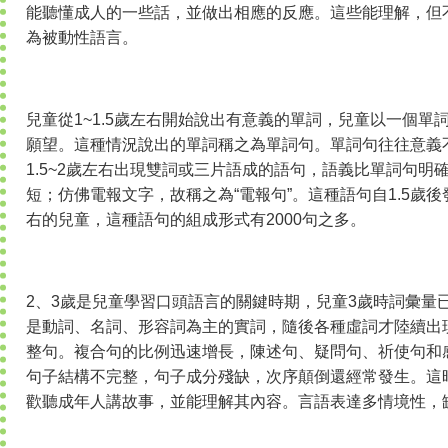
能聽懂成人的一些話，並做出相應的反應。這些能理解，但
為被動性語言。
兒童從1~1.5歲左右開始說出有意義的單詞，兒童以一個單
願望。這種情況說出的單詞稱之為單詞句。單詞句往往意義
1.5~2歲左右出現雙詞或三片語成的語句，語義比單詞句明
短；仿佛電報文字，故稱之為“電報句”。這種語句自1.5歲
右的兒童，這種語句的組成形式有2000句之多。
2、3歲是兒童學習口頭語言的關鍵時期，兒童3歲時詞彙量已
是動詞、名詞、形容詞為主的實詞，隨後各種虛詞才陸續出
整句。複合句的比例迅速增長，陳述句、疑問句、祈使句和
句子結構不完整，句子成分殘缺，次序顛倒還經常發生。這
歡聽成年人講故事，並能理解其內容。言語表達多情境性，