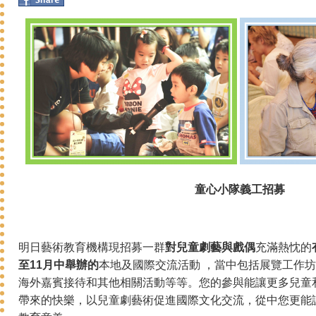
童心小隊
義工
招募
明日藝術教育機構現招募一群
對兒童劇藝與戲偶
充滿熱忱的
至
11月
中
舉辦的
本地及國際交流活動 ，當中包括展覽工作
海外嘉賓接待和其他相關活動等等。您的參與能讓更多兒童
帶來的快樂，以兒童劇藝術促進國際文化交流，從中您更能