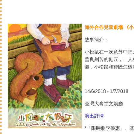
海外合作兒童劇場
《
小
故事簡介：
小松鼠在一次意外中把
善良刻苦的鞋匠，二人
迎，小松鼠和鞋匠怎樣
14/6/2018 - 1/7/2018
荃灣大會堂文娛廳
演出詳情
*「限時劇季優惠」、