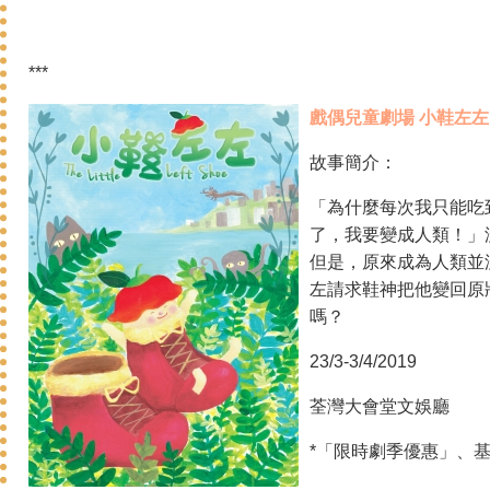
***
戲偶兒童劇場 小鞋左左
故事簡介：
「為什麼每次我只能吃
了，我要變成人類！」
但是，原來成為人類並
左請求鞋神把他變回原
嗎？
23/3-3/4/2019
荃灣大會堂文娛廳
*「限時劇季優惠」、