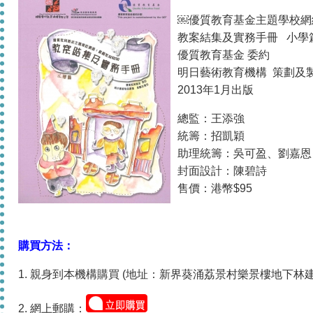
￼優質教育基金主題學校網絡:
教案結集及實務手冊 小學
優質教育基金 委約
明日藝術教育機構 策劃及
2013年1月出版
總監：王添強
統籌：招凱穎
助理統籌：吳可盈、劉嘉恩
封面設計：陳碧詩
售價：港幣$95
購買方法：
1. 親身到本機構購買 (地址：新界葵涌荔景村樂景樓地下林建
2. 網上郵購：