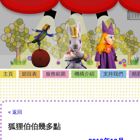
主頁
節目表
服務範圍
機構介紹
支持我們
精
« 返回
狐狸伯伯幾多點