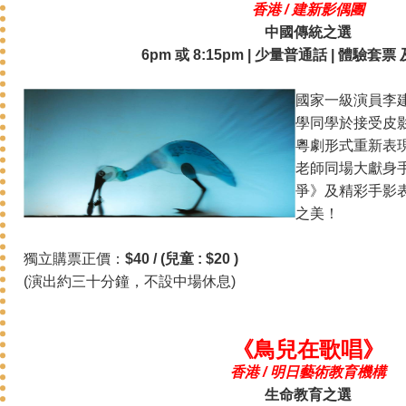
香港 / 建新影偶團
中國傳統之選
6pm 或 8:15pm | 少量普通話 | 體驗套
國家一級演員李
學同學於接受皮
粵劇形式重新表
老師同場大獻身
爭》及精彩手影
之美！
獨立購票正價：
$40 / (兒童 : $20 )
(演出約三十分鐘，不設中場休息)
《鳥兒在歌唱》
香港 / 明日藝術教育機構
生命教育之選