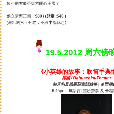
位小朋友能否拯救開心王國？
獨立購票正價：
$80 / (兒童 :$40 )
(演出約六十分鐘，不設中場休息)
19.5.2012 周六
《小英雄的故事：吹笛手與
德國 / Babuschka-Theater
匈牙利及俄羅斯童話故事 | 桌面偶
6:45pm | 無語言| 體驗套票 及 全