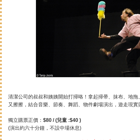
清潔公司的叔叔和姨姨開始打掃咯！拿起掃帚、抹布、地拖
又擦擦，結合音樂、節奏、舞蹈、物件劇場演出，遊走現實
獨立購票正價：
$80 / (兒童 :$40 )
(演出約六十分鐘，不設中場休息)