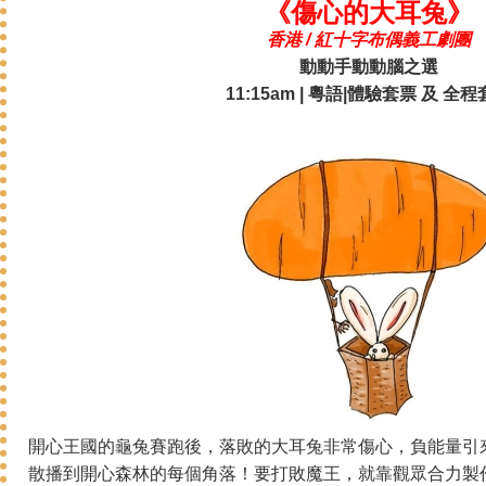
《傷心的大耳兔》
香港 / 紅十字布偶義工劇團
動動手動動腦之選
11:15am | 粵語|體驗套票 及 全
開心王國的龜兔賽跑後，落敗的大耳兔非常傷心，負能量引
散播到開心森林的每個角落！要打敗魔王，就靠觀眾合力製