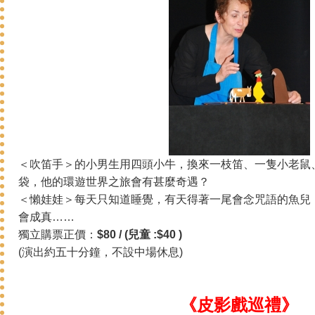
＜吹笛手＞的小男生用四頭小牛，換來一枝笛、一隻小老鼠
袋，他的環遊世界之旅會有甚麼奇遇？
＜懶娃娃＞每天只知道睡覺，有天得著一尾會念咒語的魚兒
會成真……
獨立購票正價：
$80 / (兒童 :$40 )
(演出約五十分鐘，不設中場休息)
《皮影戲巡禮》