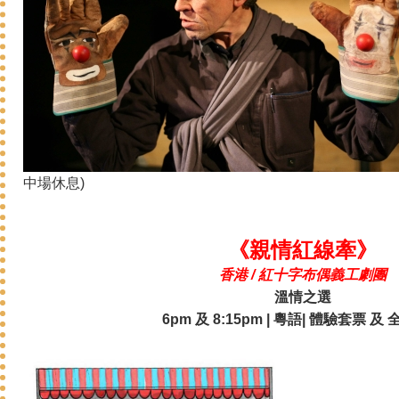
中場休息)
《親情紅線牽》
香港 / 紅十字布偶義工劇團
溫情之選
6pm 及 8:15pm | 粵語| 體驗套票 及