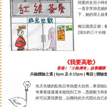
陸婆的女兒小時
一直非常掛念她
下，她的尋人故
獨立購票正價：
$
(演出約三十分鐘
《我要高歌》
香港 / 「小島傳奇」故事團隊
共融體驗之選 | 6pm 及 8:15pm | 粵語 | 體
先天失聰的駝鳥亞奇熱愛大自然，希望能
奇畢業後遲遲未能找到工作，憑藉毅力和
終可以實現夢想，以獨特的方式唱出自己