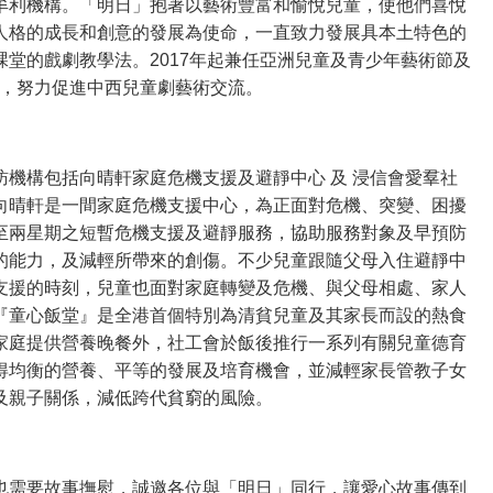
牟利機構。「明日」抱著以藝術豐富和愉悅兒童，使他們喜悅
人格的成長和創意的發展為使命，一直致力發展具本土特色的
堂的戲劇教學法。2017年起兼任亞洲兒童及青少年藝術節及
書處，努力促進中西兒童劇藝術交流。
訪機構包括向晴軒家庭危機支援及避靜中心 及 浸信會愛羣社
向晴軒是一間家庭危機支援中心，為正面對危機、突變、困擾
至兩星期之短暫危機支援及避靜服務，協助服務對象及早預防
的能力，及減輕所帶來的創傷。不少兒童跟隨父母入住避靜中
支援的時刻，兒童也面對家庭轉變及危機、與父母相處、家人
『童心飯堂』是全港首個特別為清貧兒童及其家長而設的熱食
家庭提供營養晚餐外，社工會於飯後推行一系列有關兒童德育
得均衡的營養、平等的發展及培育機會，並減輕家長管教子女
及親子關係，減低跨代貧窮的風險。
也需要故事撫慰，誠邀各位與「明日」同行，讓愛心故事傳到