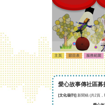
主頁
節目表
服務範圍
愛心故事傳社區募捐
[
文化
/
副刊
]
新聞稿 (共2頁，
愛心故