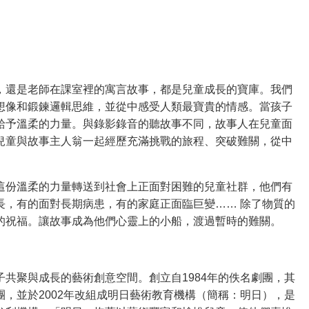
，還是老師在課室裡的寓言故事，都是兒童成長的寶庫。我們
想像和鍛鍊邏輯思維，並從中感受人類最寶貴的情感。當孩子
給予溫柔的力量。與錄影錄音的聽故事不同，故事人在兒童面
兒童與故事主人翁一起經歷充滿挑戰的旅程、突破難關，從中
這份溫柔的力量轉送到社會上正面對困難的兒童社群，他們有
長，有的面對長期病患，有的家庭正面臨巨變…… 除了物質的
的祝福。讓故事成為他們心靈上的小船，渡過暫時的難關。
共聚與成長的藝術創意空間。創立自1984年的佚名劇團，其
，並於2002年改組成明日藝術教育機構（簡稱：明日），是