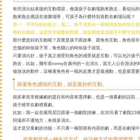
有些演出結束後的互動環節，會讓孩子在劇場跑來跑去，看似玩的
跑來跑去應該在遊樂場呀，可孩子為什麼特別喜歡在劇場玩呢？
第一、平常玩的比較少，第二、孩子喜歡在一個很講規矩的地方做
戰規則底線，這是非常嚴重的問題，很容易會造成孩子不愛守規則
那什麼是好的互動呢？
其實是孩子跟故事、跟角色互動，角色很辛
悲傷的時候孩子哭，角色開心的時候孩子就笑。
只要演出好，孩子真正感受到角色的感受就是互動，可以允許孩子
跑去，比如，幾年前ronny在廣州的一次演出，當主人公在游泳
做游泳的動作，這種著角色有一樣的反應才是最感動，也是最需要
跟著角色感情的互動，就是最好​​的互動。
很多家長常根據劇的題目和內容來選擇劇，也是一個看劇的誤區，
孩子經常在劇裡看劇。
比如：我一起在羅馬尼亞跟著一個劇院排練，在20天看了劇院13
同場所不通地方，有很多演出。
這才是兒童劇的功能：不只看一兩部很有內容的劇，而是在劇場中
把看劇當成一種生活方式，在這種方式中學習鑑賞、