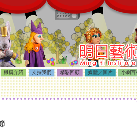
機構介紹
支持我們
精彩回顧
媒體／圖片
小劇百
節