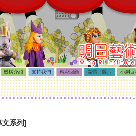
機構介紹
支持我們
精彩回顧
媒體／圖片
小劇百
專文系列]