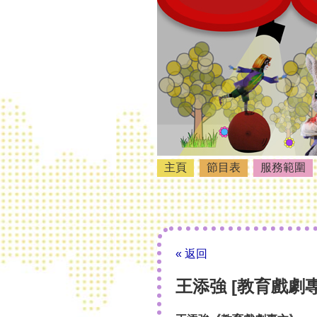
主頁
節目表
服務範圍
« 返回
王添強 [教育戲劇