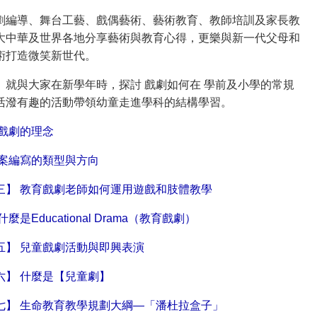
劇編導、舞台工藝、戲偶藝術、藝術教育、教師培訓及家長教
大中華及世界各地分享藝術與教育心得，更樂與新一代父母和
術打造微笑新世代。
》
就與大家在新學年時，探討 戲劇如何在 學前及小學的常規
活潑有趣的活動帶領幼童走進學科的結構學習。
戲劇的理念
教案編寫的類型與方向
三】 教育戲劇老師如何運用遊戲和肢體教學
Educational Drama（教育戲劇）
五】 兒童戲劇活動與即興表演
六】 什麼是【兒童劇】
七】 生命教育教學規劃大綱—「潘杜拉盒子」