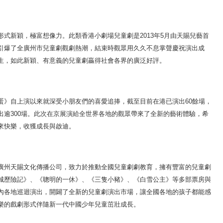
新穎，極富想像力。此類香港小劇場兒童劇是2013年5月由天賜兒藝首
引爆了全廣州市兒童劇觀劇熱潮，結束時觀眾用久久不息掌聲慶祝演出成
生，如此新穎、有意義的兒童劇贏得社會各界的廣泛好評。
自上演以來就深受小朋友們的喜愛追捧，截至目前在港已演出60餘場，
出逾300場。此次在京展演給全世界各地的觀眾帶來了全新的藝術體驗，希
來快樂，收獲成長與啟迪。
州天賜文化傳播公司，致力於推動全國兒童劇劇教育，擁有豐富的兒童劇
城歷險記》、《聰明的一休》、《三隻小豬》、《白雪公主》等多部票房與
內各地巡迴演出，開闢了全新的兒童劇演出市場，讓全國各地的孩子都能感
樂的戲劇形式伴隨新一代中國少年兒童茁壯成長。