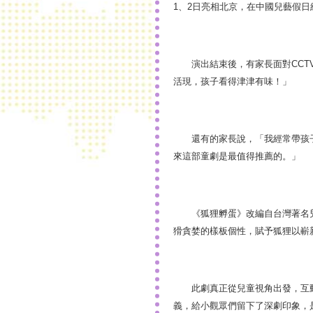
1、2日亮相北京，在中國兒藝假日
演出結束後，有家長面對CCTV
活現，孩子看得津津有味！」
還有的家長說，「我經常帶孩子
來這部童劇是最值得推薦的。」
《狐狸孵蛋》改編自台灣著名兒
猾貪婪的樣板個性，賦予狐狸以嶄
此劇真正從兒童視角出發，互動
義，給小觀眾們留下了深劇印象，