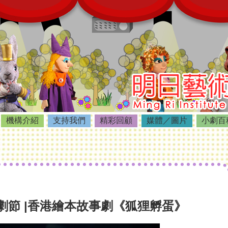
機構介紹
支持我們
精彩回顧
媒體／圖片
小劇百
劇節 |香港繪本故事劇《狐狸孵蛋》