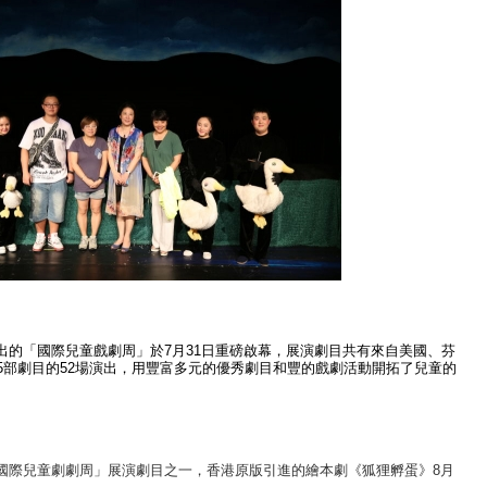
「國際兒童戲劇周」於7月31日重磅啟幕，展演劇目共有來自美國、芬
5部劇目的52場演出，用豐富多元的優秀劇目和豐的戲劇活動開拓了兒童的
際兒童劇劇周」展演劇目之一，香港原版引進的繪本劇《狐狸孵蛋》8月