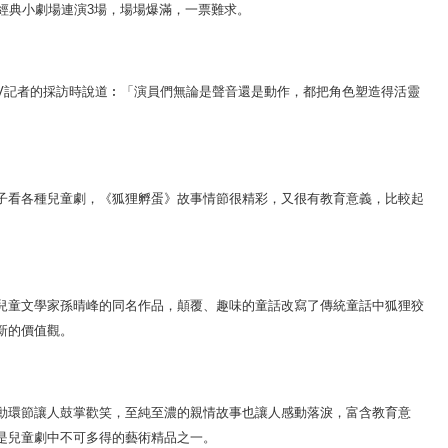
經典小劇場連演3場，場場爆滿，一票難求。
記者的採訪時說道︰「演員們無論是聲音還是動作，都把角色塑造得活靈
看各種兒童劇，《狐狸孵蛋》故事情節很精彩，又很有教育意義，比較起
童文學家孫晴峰的同名作品，顛覆、趣味的童話改寫了傳統童話中狐狸狡
新的價值觀。
環節讓人鼓掌歡笑，至純至濃的親情故事也讓人感動落淚，富含教育意
是兒童劇中不可多得的藝術精品之一。