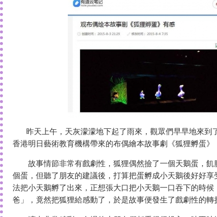
昨天上午，天灰濛濛地下起了雨來，觀眾們早早地來到了
香港明日藝術教育機構帶來的布偶繪本故事劇《狐狸孵蛋》
故事情節非常有戲劇性，狐狸偶然撿了一個天鵝蛋，飢腸
個蛋，但聽了朋友的建議後，打算把蛋孵成小天鵝後好好享
法把小天鵝孵了出來，正想張大口把小天鵝一口吞下的時候
爸」，竟然把狐狸給感動了，於是故事便發生了戲劇性的轉