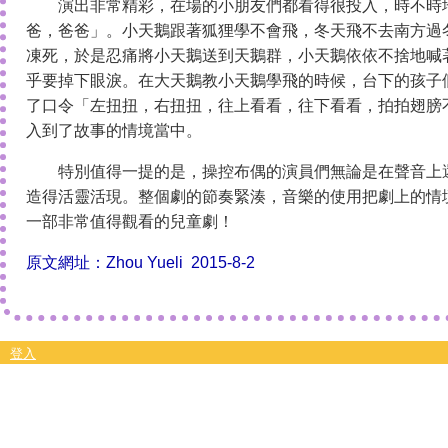
演出非常精彩，在場的小朋友們都看得很投入，時不時
爸，爸爸」。小天鵝跟著狐狸學不會飛，冬天飛不去南方過
凍死，於是忍痛將小天鵝送到天鵝群，小天鵝依依不捨地喊
乎要掉下眼淚。在大天鵝教小天鵝學飛的時候，台下的孩子
了口令「左扭扭，右扭扭，往上看看，往下看看，拍拍翅膀
入到了故事的情境當中。
特別值得一提的是，操控布偶的演員們無論是在聲音上還
造得活靈活現。整個劇的節奏緊湊，音樂的使用把劇上的情
一部非常值得觀看的兒童劇！
原文網址：Zhou Yueli 2015-8-2
登入