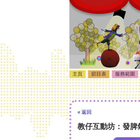
主頁
節目表
服務範圍
« 返回
教仔互動坊：發脾