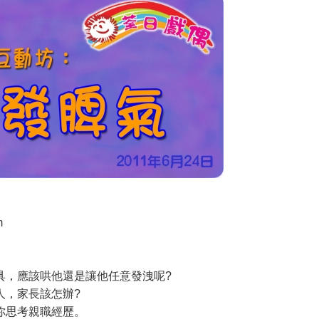
m
具，應該哄他還是讓他任意發洩呢?
人，家長該怎辦?
你思考親職經歷。