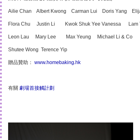
Ailie Chan Albert Kwong Carman Lui Doris Yang Elij
Flora Chu Justin Li Kwok Shuk Yee Vanessa Lam 
Leon Lau Mary Lee Max Yeung Michael Li & Co
Shutee Wong Terence Yip
贈品贊助：
www.homebaking.hk
有關
劇場首接觸計劃