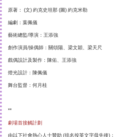
原著： (文) 約克史坦那 (圖) 約克米勒
編劇：葉佩儀
藝術總監/導演：王添強
創作演員/操偶師：關頌陽、梁文穎、梁天尺
戲偶設計及製作：陳佑、王添強
燈光設計：陳佩儀
舞台監督：何月桂
**
劇場首接觸計劃
由以下社會熱心人士贊助 (排名按英文字母先後)：