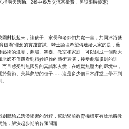
 (*包括兩天活動、2餐中餐及交流茶歇費，另設限時優惠)
校園對接起來，讓孩子、家長和老師們共處一室，共同沐浴藝
教育磁場”理念的實踐嘗試。騎士論壇希望傳達給大家的是，藝
要藝術的滋養，劇場、舞臺、教室和家庭，可以組成一個龐大
和老師不僅觀看到精妙絕倫的藝術表演，接受劇場規則的訓
，而且感受到無國界的真誠和友愛，在輕鬆無壓力的環境中，
關於藝術、美與夢想的種子……這是多少個日常課堂上學不到
到。
戲劇體驗式活潑學習的過程，幫助學前教育機構更有效地將教
實施，解決起步期的各類問題