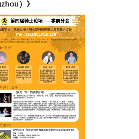
ngzhou）》