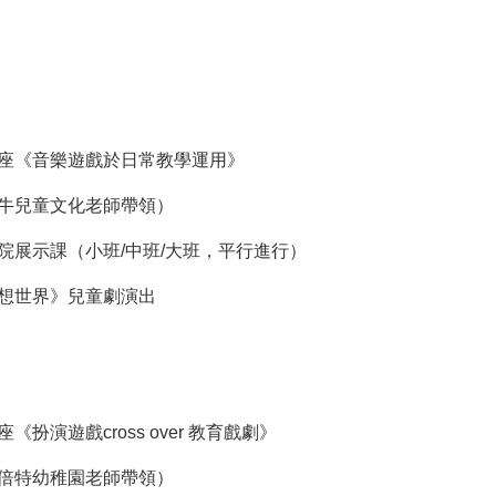
老師講座《音樂遊戲於日常教學運用》
學（蝸牛兒童文化老師帶領）
兒院二院展示課（小班/中班/大班，平行進行）
朱的衣想世界》兒童劇演出
講座《扮演遊戲cross over 教育戲劇》
（成都倍特幼稚園老師帶領）