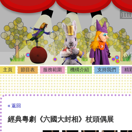
主頁
節目表
服務範圍
機構介紹
支持我們
精
« 返回
經典粵劇《六國大封相》杖頭偶展