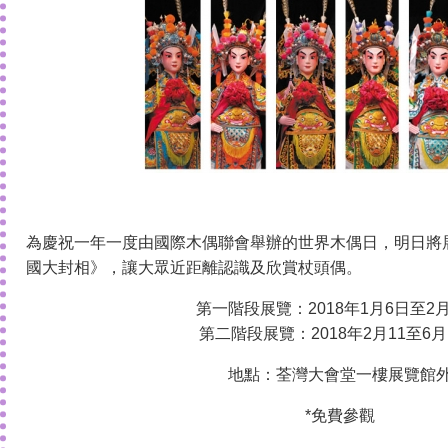
為慶祝一年一度由國際木偶聯會舉辦的世界木偶日，明日將
國大封相》，讓大眾近距離認識及欣賞杖頭偶。
第一階段展覽：
2018
年
1
月
6
日至
2
第二階段展覽：
2018
年
2
月
11
至
6
月
地點：荃灣大會堂一樓展覽館
*免費參觀