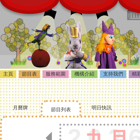
主頁
節目表
服務範圍
機構介紹
支持我們
精
月曆牌
明日快訊
節目列表
202
九月