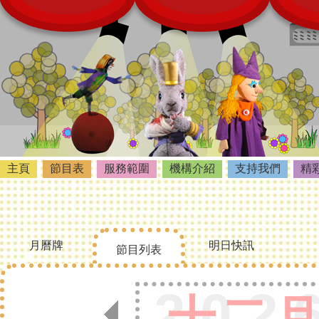
主頁
節目表
服務範圍
機構介紹
支持我們
精
月曆牌
明日快訊
節目列表
202
十二