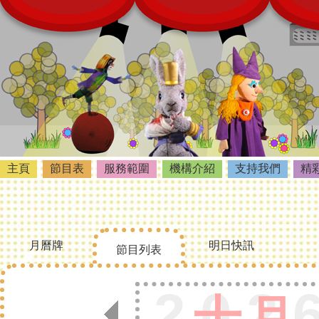
主頁
節目表
服務範圍
機構介紹
支持我們
精
月曆牌
明日快訊
節目列表
202
十月