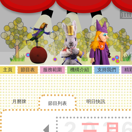
主頁
節目表
服務範圍
機構介紹
支持我們
精
月曆牌
明日快訊
節目列表
202
三月