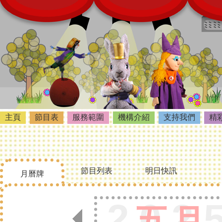
主頁
節目表
服務範圍
機構介紹
支持我們
精
節目列表
明日快訊
月曆牌
202
五月